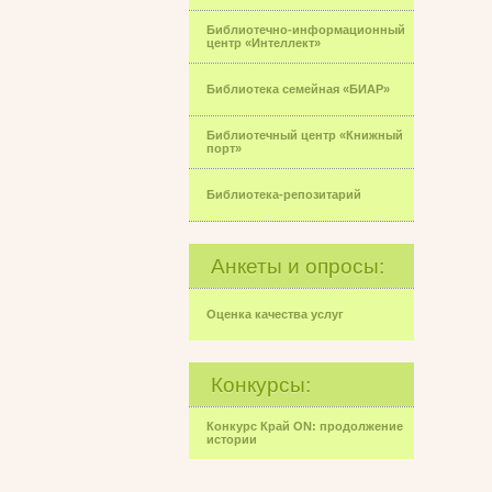
Библиотечно-информационный
центр «Интеллект»
Библиотека семейная «БИАР»
Библиотечный центр «Книжный
порт»
Библиотека-репозитарий
Анкеты и опросы:
Оценка качества услуг
Конкурсы:
Конкурс Край ON: продолжение
истории