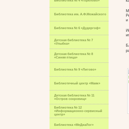
к
Библиотека № 4 «Горелово»
М
Библиотека им. А.Ф.Можайского
Р
и
Библиотека № 6 «Дудергоф»
И
и
Детская библиотека № 7
«Улыбка»
Б
р
Детская библиотека № 8
«Синяя птица»
Библиотека № 9 «Лигово»
Библиотечный центр «Маяк»
Детская библиотека № 11
«Остров сокровищ»
Библиотека № 12
«Информационно-сервисный
центр»
Библиотека «МеДиаЛог»