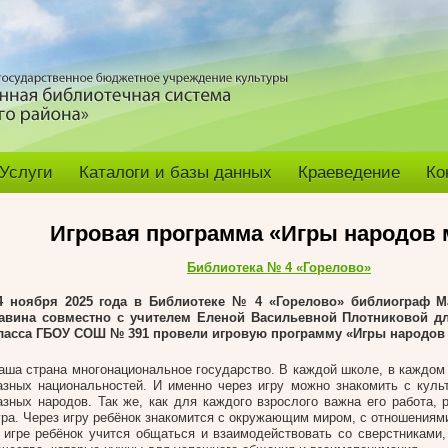
Услуги
Каталоги и базы данных
Краеведение
Ко
Игровая программа «Игры народов 
Библиотека № 4 «Горелово»
4 ноября 2025 года в Библиотеке № 4 «Горелово» библиограф М
авина совместно с учителем Еленой Васильевной Плотниковой д
ласса ГБОУ СОШ № 391 провели игровую программу «Игры народов
аша страна многонациональное государство. В каждой школе, в каждом 
азных национальностей. И именно через игру можно знакомить с куль
азных народов. Так же, как для каждого взрослого важна его работа, 
гра. Через игру ребёнок знакомится с окружающим миром, с отношения
 игре ребёнок учится общаться и взаимодействовать со сверстниками,