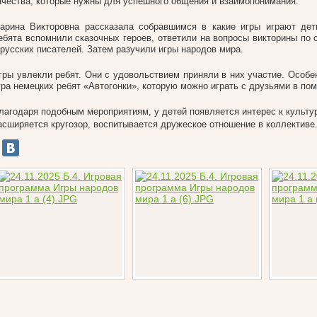
ачества, которые нужны для успешного общения и взаимопонимания.
арина Викторовна рассказала собравшимся в какие игры играют дет
ебята вспомнили сказочных героев, ответили на вопросы викторины по 
 русских писателей. Затем разучили игры народов мира.
гры увлекли ребят. Они с удовольствием приняли в них участие. Особе
гра немецких ребят «Автогонки», которую можно играть с друзьями в по
лагодаря подобным мероприятиям, у детей появляется интерес к культу
асширяется кругозор, воспитывается дружеское отношение в коллективе