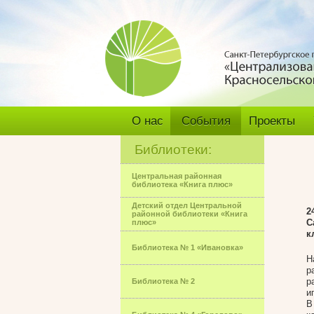
О нас
События
Проекты
Библиотеки:
Центральная районная
библиотека «Книга плюс»
Детский отдел Центральной
2
районной библиотеки «Книга
С
плюс»
к
Библиотека № 1 «Ивановка»
Н
р
р
Библиотека № 2
и
В