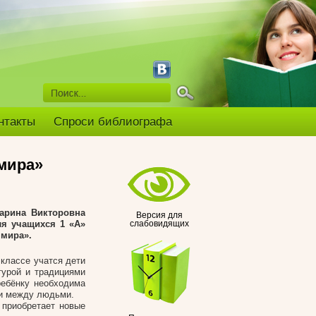
нтакты
Спроси библиографа
мира»
арина Викторовна
Версия для
ля учащихся 1 «А»
слабовидящих
 мира».
классе учатся дети
турой и традициями
ребёнку необходима
ми между людьми.
 приобретает новые