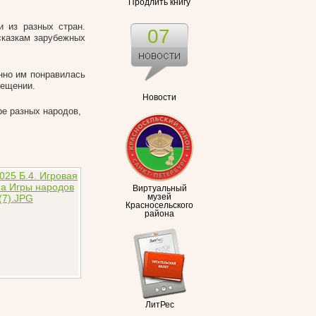
Продлить книгу
и из разных стран.
07
сказкам зарубежных
нно им понравилась
мещении.
Новости
ре разных народов,
.
Виртуальный
музей
Красносельского
района
ЛитРес