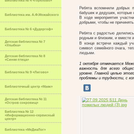
Библиотека № 4 «Горелово»
Ребята вспомнили добрых 
бабушек и дедушек, которые 
Библиотека им. А.Ф.Можайского
В ходе мероприятия участни
добрыми, чтобы не причинять
Библиотека № 6 «Дудергоф»
Ребята с радостью делились
родным и близким, и вместе 
Детская библиотека № 7
В конце встречи каждый уч
«Улыбка»
символ семейного очага, те
людьми.
Детская библиотека № 8
«Синяя птица»
1 октября отмечается Меж
важность для всего обще
Библиотека № 9 «Лигово»
уровне. Главной целью это
проблемы и трудности, с к
Библиотечный центр «Маяк»
Детская библиотека № 11
«Остров сокровищ»
Библиотека № 12
«Информационно-сервисный
центр»
Библиотека «МеДиаЛог»