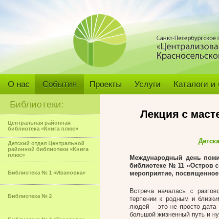
О нас
События
Проекты
Услуги
Каталоги и
Библиотеки:
Лекция с мас
Центральная районная
библиотека «Книга плюс»
Детск
Детский отдел Центральной
районной библиотеки «Книга
плюс»
Международный
день пожил
библиотеке № 11 «Остров с
Библиотека № 1 «Ивановка»
мероприятие, посвященное
Встреча началась с разгов
Библиотека № 2
терпении к родным и близк
людей – это не просто дата
большой жизненный путь и ну