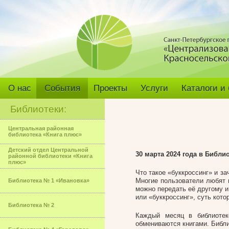
О нас
События
Проекты
Услуги
Каталоги и
Библиотеки:
Центральная районная
библиотека «Книга плюс»
Детский отдел Центральной
30 марта 2024 года в Библи
районной библиотеки «Книга
плюс»
Что такое «буккроссинг» и з
Многие пользователи любят и
Библиотека № 1 «Ивановка»
можно передать её другому и
или «буккроссинг», суть кото
Библиотека № 2
Каждый месяц в библиотек
обмениваются книгами. Библи