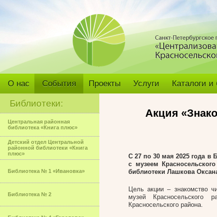
О нас
События
Проекты
Услуги
Каталоги и
Библиотеки:
Акция «Знако
Центральная районная
библиотека «Книга плюс»
Детский отдел Центральной
районной библиотеки «Книга
плюс»
С 27 по 30 мая 2025 года 
с музеем Красносельского
Библиотека № 1 «Ивановка»
библиотеки Лашкова Оксан
Цель акции – знакомство ч
Библиотека № 2
музей Красносельского р
Красносельского района.