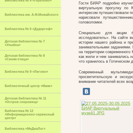
Библиотека № 4 «Горелово»
Гости БИАР подробно изучил
виртуальную прогулку по 
интересом путешествовали по
Библиотека им. А.Ф.Можайского
нарисовали путешественн
головоломки.
Библиотека № 6 «Дудергоф»
Специально для акции б
исследователь». На сайте 
Детская библиотека № 7
истории нашего района и пр
«Улыбка»
занимательными заданиями. 
на территории современного 
Детская библиотека № 8
как жили и чем занимались н
«Синяя птица»
что хранилось в Готическом д
Библиотека № 9 «Лигово»
Современный мультимед
просветительскую и экскур
внимание читателей всех воз
Библиотечный центр «Маяк»
Детская библиотека № 11
«Остров сокровищ»
Библиотека № 12
«Информационно-сервисный
центр»
Библиотека «МеДиаЛог»