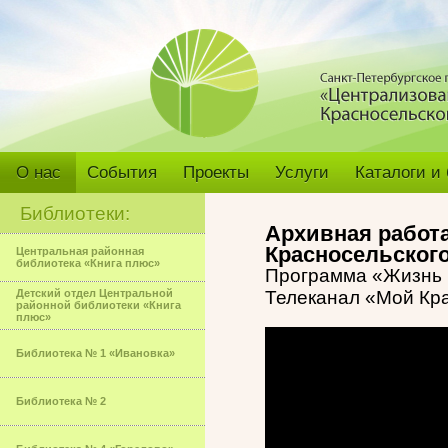
О нас
События
Проекты
Услуги
Каталоги и
Библиотеки:
Архивная работ
Красносельског
Центральная районная
библиотека «Книга плюс»
Программа «Жизнь 
Детский отдел Центральной
Телеканал «Мой Кр
районной библиотеки «Книга
плюс»
Библиотека № 1 «Ивановка»
Библиотека № 2