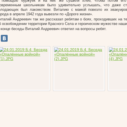
 помощью буржуек и на них же сушили хлеб, чтобы потом его 
овременным школьникам было удивительно услышать, что даже с
олодающих был лакомством. Виталию с мамой повезло их эвакуиров
орода в апреле 1942 года вывезли по «Дороге жизни».
италий Андреевич так же рассказал ребятам о боях, проходивших на те
б освобождении территории Красного Села и героическом мужестве наши
 конце беседы Виталий Андреевич ответил на вопросы ребят.