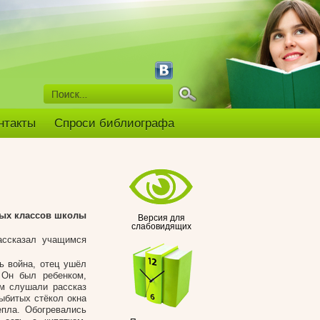
нтакты
Спроси библиографа
вых классов школы
Версия для
слабовидящих
ассказал учащимся
ь война, отец ушёл
 Он был ребенком,
ем слушали рассказ
выбитых стёкол окна
епла. Обогревались