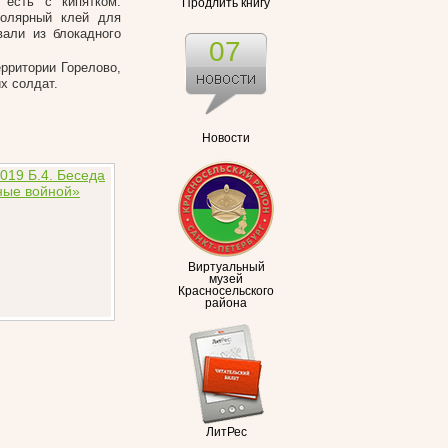
есть с кипятком.
Продлить книгу
толярный клей для
али из блокадного
07
рритории Горелово,
х солдат.
Новости
Виртуальный
музей
Красносельского
района
ЛитРес