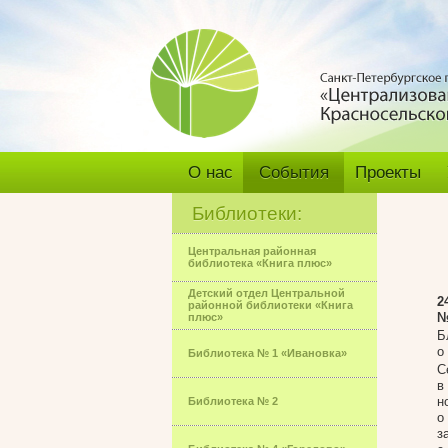
О нас
События
Проекты
Библиотеки:
Центральная районная
библиотека «Книга плюс»
Детский отдел Центральной
2
районной библиотеки «Книга
№
плюс»
Б
о
Библиотека № 1 «Ивановка»
С
в
н
Библиотека № 2
о
з