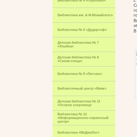
с
Библиотека № 4 «Горелово»
С
г
г
Библиотека им. А.Ф.Можайского
В
о
Библиотека № 6 «Дудергоф»
В
Детская библиотека № 7
«Улыбка»
Детская библиотека № 8
«Синяя птица»
Библиотека № 9 «Лигово»
Библиотечный центр «Маяк»
Детская библиотека № 11
«Остров сокровищ»
Библиотека № 12
«Информационно-сервисный
центр»
Библиотека «МеДиаЛог»