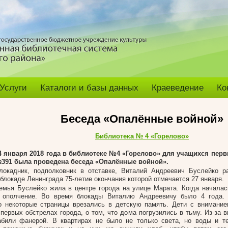
Услуги
Каталоги и базы данных
Краеведение
Ко
Беседа «Опалённые войной»
Библиотека № 4 «Горелово»
4 января 2018 года в библиотеке №4 «Горелово» для учащихся пер
391 была проведена беседа «Опалённые войной».
локадник, подполковник в отставке, Виталий Андреевич Буслейко р
 блокаде Ленинграда 75-летие окончания которой отмечается 27 января.
емья Буслейко жила в центре города на улице Марата. Когда началас
 ополчение. Во время блокады Виталию Андреевичу было 4 года.
о некоторые страницы врезались в детскую память. Дети с внимани
 первых обстрелах города, о том, что дома погрузились в тьму. Из-за 
абили фанерой. В квартирах не было не только света, но воды и т