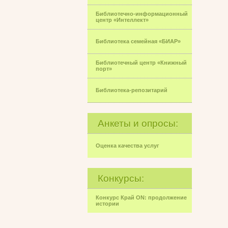
Библиотечно-информационный
центр «Интеллект»
Библиотека семейная «БИАР»
Библиотечный центр «Книжный
порт»
Библиотека-репозитарий
Анкеты и опросы:
Оценка качества услуг
Конкурсы:
Конкурс Край ON: продолжение
истории