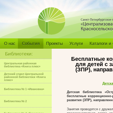
О нас
События
Проекты
Услуги
Каталоги и
Библиотеки:
Бесплатные ко
для детей с 
Центральная районная
библиотека «Книга плюс»
(ЗПР), напра
Детский отдел Центральной
районной библиотеки «Книга
плюс»
Детск
Библиотека № 1 «Ивановка»
Детская библиотека «Ос
бесплатные коррекционно-
развития (ЗПР), направлен
Библиотека № 2
Занятия проводятся с дружел