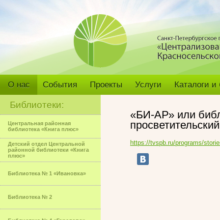
О нас
События
Проекты
Услуги
Каталоги и
Библиотеки:
«БИ-АР» или библ
просветительский
Центральная районная
библиотека «Книга плюс»
https://tvspb.ru/programs/stori
Детский отдел Центральной
районной библиотеки «Книга
плюс»
Библиотека № 1 «Ивановка»
Библиотека № 2