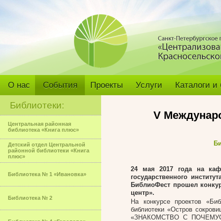
О нас
События
Проекты
Услуги
Каталоги и
Библиотеки:
V Междунар
Центральная районная
библиотека «Книга плюс»
Би
Детский отдел Центральной
районной библиотеки «Книга
плюс»
24 мая 2017 года на каф
Библиотека № 1 «Ивановка»
государственного институ
БиблиоФест прошел конку
центр».
Библиотека № 2
На конкурсе проектов «Би
библиотеки «Остров сокров
«ЗНАКОМСТВО С ПОЧЕМУСТИ