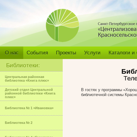
О нас
События
Проекты
Услуги
Каталоги и
Библиотеки:
Библ
Тел
Центральная районная
библиотека «Книга плюс»
В гостях у программы «Хорош
Детский отдел Центральной
районной библиотеки «Книга
библиотечной системы Красн
плюс»
Библиотека № 1 «Ивановка»
Библиотека № 2