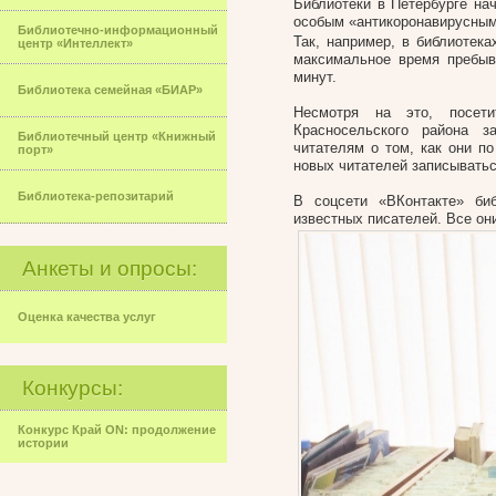
Библиотеки в Петербурге на
особым «антикоронавирусны
Библиотечно-информационный
Так, например, в библиотек
центр «Интеллект»
максимальное время пребыв
минут.
Библиотека семейная «БИАР»
Несмотря на это, посети
Красносельского района 
Библиотечный центр «Книжный
читателям о том, как они п
порт»
новых читателей записыватьс
Библиотека-репозитарий
В соцсети «ВКонтакте» би
известных писателей. Все он
Анкеты и опросы:
Оценка качества услуг
Конкурсы:
Конкурс Край ON: продолжение
истории