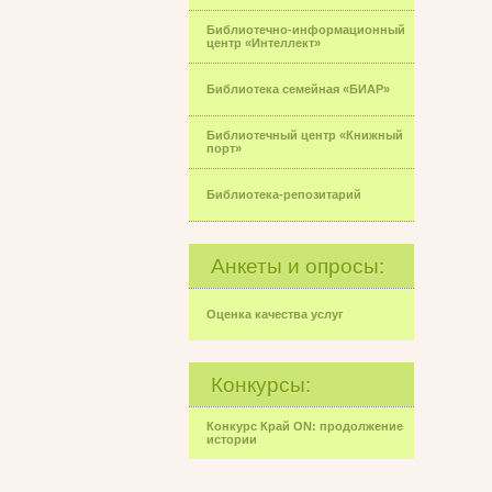
Библиотечно-информационный
центр «Интеллект»
Библиотека семейная «БИАР»
Библиотечный центр «Книжный
порт»
Библиотека-репозитарий
Анкеты и опросы:
Оценка качества услуг
Конкурсы:
Конкурс Край ON: продолжение
истории