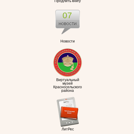
Продлить книгу
07
Новости
Виртуальный
музей
Красносельского
района
ЛитРес