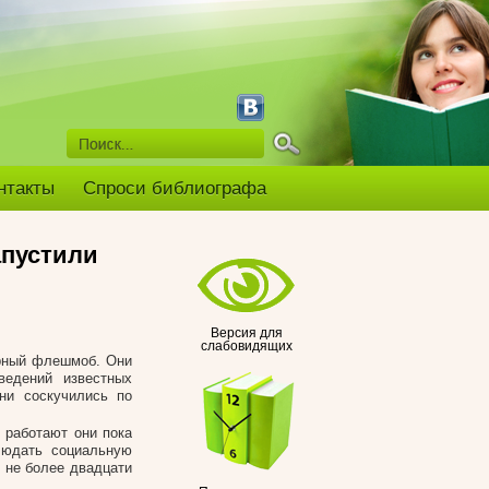
нтакты
Спроси библиографа
апустили
Версия для
слабовидящих
урный флешмоб. Они
ведений известных
ни соскучились по
 работают они пока
людать социальную
 не более двадцати