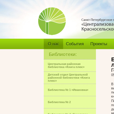
О нас
События
Проекты
Библиотеки:
Центральная районная
библиотека «Книга плюс»
Г
Детский отдел Центральной
0
районной библиотеки «Книга
плюс»
В
в
Библиотека № 1 «Ивановка»
п
к
П
Библиотека № 2
п
д
м