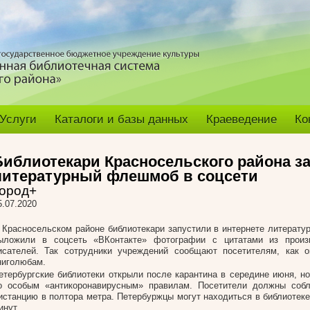
Услуги
Каталоги и базы данных
Краеведение
Ко
Библиотекари Красносельского района з
литературный флешмоб в соцсети
ород+
5.07.2020
 Красносельском районе библиотекари запустили в интернете литерат
ыложили в соцсеть «ВКонтакте» фотографии с цитатами из произ
исателей. Так сотрудники учреждений сообщают посетителям, как о
ниголюбам.
етербургские библиотеки открыли после карантина в середине июня, но
о особым «антикоронавирусным» правилам. Посетители должны соб
истанцию в полтора метра. Петербуржцы могут находиться в библиотеке
инут.