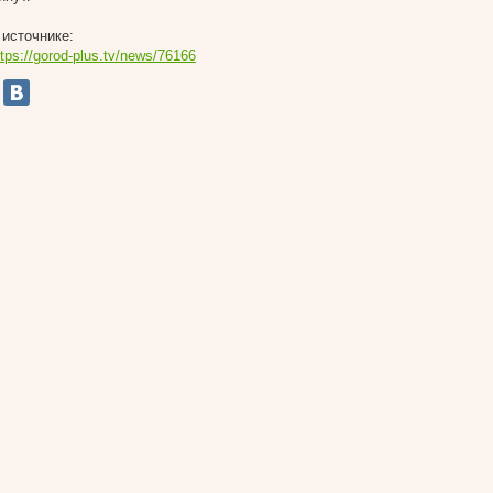
 источнике:
ttps://gorod-plus.tv/news/76166