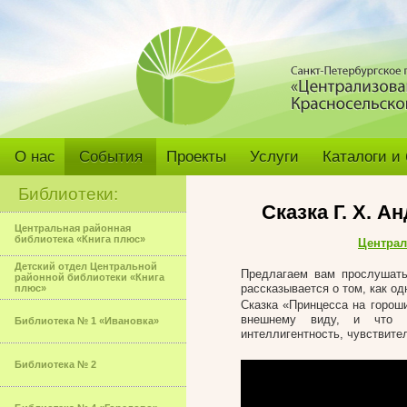
О нас
События
Проекты
Услуги
Каталоги и
Библиотеки:
Cказка Г. Х. 
Центральная районная
библиотека «Книга плюс»
Централ
Детский отдел Центральной
Предлагаем вам прослушать 
районной библиотеки «Книга
рассказывается о том, как о
плюс»
Сказка «Принцесса на гороши
внешнему виду, и что та
Библиотека № 1 «Ивановка»
интеллигентность, чувствител
Библиотека № 2