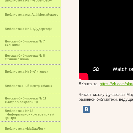
Библиотека № 4 «Горелово»
Библиотека им. А.Ф.Можайского
Библиотека № 6 «Дудергоф»
Детская библиотека № 7
«Улыбка»
Детская библиотека № 8
«Синяя птица»
Библиотека № 9 «Лигово»
ВКонтакте:
https://vk.com/sk
Библиотечный центр «Маяк»
Читает сказку Дукарская Ма
Детская библиотека № 11
районной библиотеки, ведущ
«Остров сокровищ»
Библиотека № 12
«Информационно-сервисный
центр»
Библиотека «МеДиаЛог»