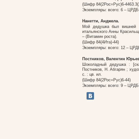
(Шифр 84(2Рос=Рус)6-4463.3(2
Экземпляры: всего: 6 –
ЦРДБ
Нанетти, Анджела.
Мой дедушка был вишней :
итальянского Анны Красильщик 
– (Витамин роста).
(Шифр 84(4Ита)-44)
Экземпляры: всего: 12 –
ЦРД
Постников, Валентин Юрье
Шоколадный дедушка : [ск
Постников, Н. Абгарян ; худо
с. : цв. ил.
(Шифр 84(2Роc=Руc)6-44)
Экземпляры: всего: 9 – ЦРДБ, б