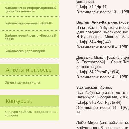
компания).
(Шифр 84.4Нр-44)
Библиотечно-информационный
центр «Интеллект»
Экземпляры: всего: 13 –
ЦРД
Вестли, Анне-Катрине.
(норв
Библиотека семейная «БИАР»
Папа, мама, бабушка и восем
[для среднего школьного возр
Библиотечный центр «Книжный
Н. Кучеренко. – Москва : Махао
порт»
(Шифр 84(4Нор)-44)
Экземпляры: всего: 8 –
ЦРДБ
Библиотека-репозитарий
Дедушка Мыш
: [сказка : д
А. Евстратовой]. – Санкт-Пете
иллюстрации).
Анкеты и опросы:
(Шифр 84(2Рос=Рус)6-4)
Экземпляры: всего: 4 –
ЦРДБ
Оценка качества услуг
Зартайская, Ирина.
Все бабушки умеют летать /
Петербург : Фордевинд, 2012. –
Конкурсы:
(Шифр 84(2Рос=Рус)6-44)
Экземпляры: всего: 14 – ЦРДБ, 
Конкурс Край ON: продолжение
14
истории
Лобе, Мира.
(австрийская пис
Бабушка на яблоне : повести 