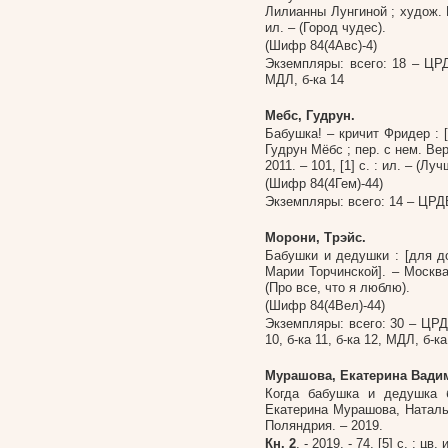
Лилианны Лунгиной ; худож. Е
ил. – (Город чудес).
(Шифр 84(4Авс)-4)
Экземпляры: всего: 18 – ЦРДБ,
МДЛ
, б-ка 14
Мебс, Гудрун.
Бабушка! – кричит Фридер : 
Гудрун Мёбс ; пер. с нем. Ве
2011. – 101, [1] с. : ил. – (Лу
(Шифр 84(4Гем)-44)
Экземпляры: всего: 14 – ЦРДБ,
Морони, Трэйс.
Бабушки и дедушки : [для дош
Марии Торчинской]. – Москва 
(Про все, что я люблю).
(Шифр 84(4Вел)-44)
Экземпляры: всего: 30 –
ЦРД
10
, б-ка 11
, б-ка 12
, МДЛ
, б-к
Мурашова, Екатерина Вадимо
Когда бабушка и дедушка б
Екатерина Мурашова, Наталь
Поляндрия. – 2019.
Кн. 2
. - 2019. - 74, [5] с. : цв. 