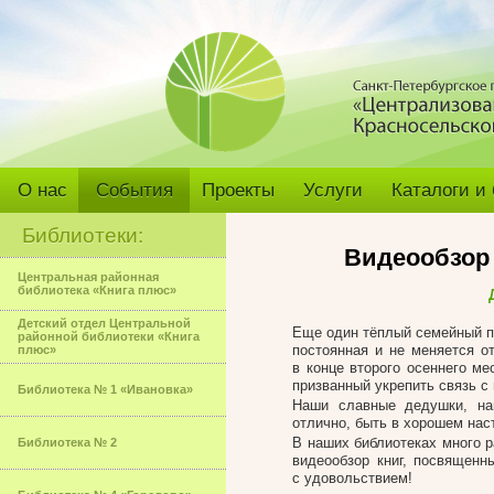
О нас
События
Проекты
Услуги
Каталоги и
Библиотеки:
Видеообзор 
Центральная районная
библиотека «Книга плюс»
Детский отдел Центральной
Еще один тёплый семейный пр
районной библиотеки «Книга
постоянная и не меняется о
плюс»
в конце второго осеннего м
призванный укрепить связь с
Библиотека № 1 «Ивановка»
Наши славные дедушки, на
отлично, быть в хорошем нас
В наших библиотеках много 
Библиотека № 2
видеообзор книг, посвященн
с удовольствием!