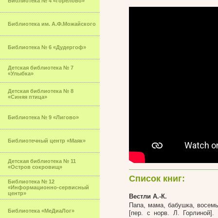
Библиотека № 4 «Горелово»
Библиотека им. А.Ф.Можайского
Библиотека № 6 «Дудергоф»
Детская библиотека № 7
«Улыбка»
Детская библиотека № 8
«Синяя птица»
Библиотека № 9 «Лигово»
Библиотечный центр «Маяк»
Детская библиотека № 11
«Остров сокровищ»
Список книг:
Библиотека № 12
«Информационно-сервисный
центр»
Вестли А.-К.
Папа, мама, бабушка, восемь 
Библиотека «МеДиаЛог»
[пер. с норв. Л. Горлиной].