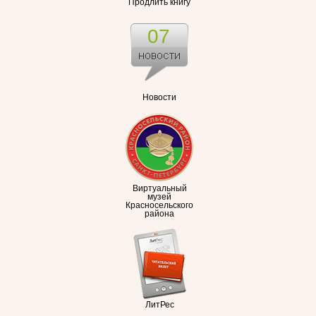
Продлить книгу
07
Новости
Виртуальный
музей
Красносельского
района
ЛитРес