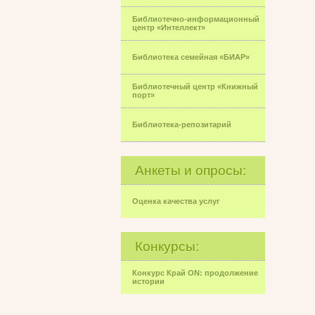
Библиотечно-информационный
центр «Интеллект»
Библиотека семейная «БИАР»
Библиотечный центр «Книжный
порт»
Библиотека-репозитарий
Анкеты и опросы:
Оценка качества услуг
Конкурсы:
Конкурс Край ON: продолжение
истории