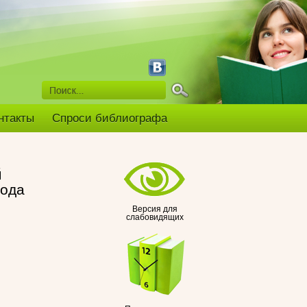
нтакты
Спроси библиографа
й
года
Версия для
слабовидящих