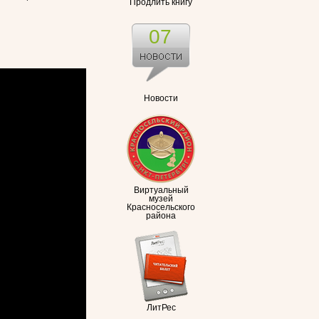
Продлить книгу
07
Новости
Виртуальный
музей
Красносельского
района
ЛитРес