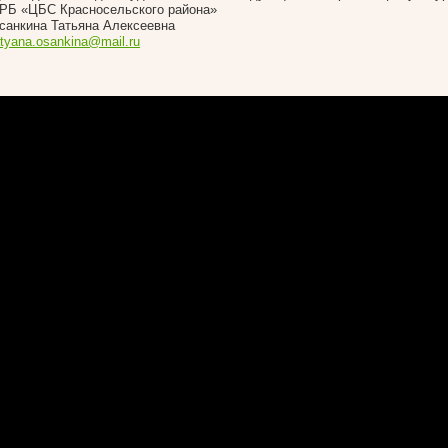
РБ «ЦБС Красносельского района»
санкина Татьяна Алексеевна
atyana.osankina@mail.ru