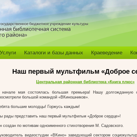
Услуги
Каталоги и базы данных
Краеведение
Ко
Наш первый мультфильм «Доброе с
Центральная районная библиотека «Книга плюс»
 начале мая состоялась большая премьера! Нашу долгожданную 
росмотрели большой командой «ВКиношников».
ебята большие молодцы! Горжусь каждым!
ы рады представить наш первый мультфильм «Доброе сердце»!
н создан по мотивам одноименного стихотворения М. Садовского.
уководитель видеостудии «ВКино» заведующий сектором социокульту