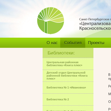
О нас
События
Проекты
Библиотеки:
Центральная районная
библиотека «Книга плюс»
Детский отдел Центральной
В
районной библиотеки «Книга
п
плюс»
Р
Библиотека № 1 «Ивановка»
М
Библиотека № 2
О
Р