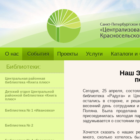
О нас
События
Проекты
Услуги
Каталоги и
Библиотеки:
Наш 
п
Центральная районная
библиотека «Книга плюс»
Сегодня, 25 апреля, состоя
Детский отдел Центральной
районной библиотеки «Книга
библиотека «Радуга» и Цен
плюс»
остались в стороне, и реш
весенний день сотрудники и
Библиотека № 1 «Ивановка»
Поляна. Была проделана 
присоединилась молодая пар
задумывается о состоянии пр
Библиотека № 2
Хочется сказать о наших ре
много, сколько хотелось б