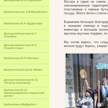
Библиотека № 4 «Горелово»
Мусора в парке на самом 
запланированную территори
пластиковые и пивные бутыл
Библиотека им. А.Ф.Можайского
посуда. Много битого стекла 
Выражаем большую благодарн
Библиотека № 6 «Дудергоф»
в оказании помощи в подг
инвентарь в большом колич
вручены вкусные подарки, по
Детская библиотека № 7
«Улыбка»
Мы хотим верить, что созд
Детская библиотека № 8
жители будут беречь, убирая 
«Синяя птица»
Библиотека № 9 «Лигово»
Библиотечный центр «Маяк»
Детская библиотека № 11
«Остров сокровищ»
Библиотека № 12
«Информационно-сервисный
центр»
Библиотека «МеДиаЛог»