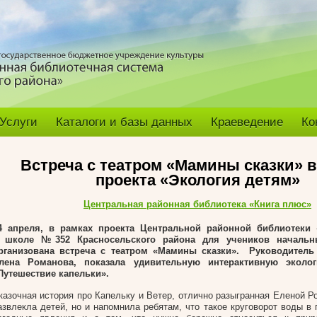
Услуги
Каталоги и базы данных
Краеведение
Ко
Встреча с театром «Мамины сказки» в
проекта «Экология детям»
Центральная районная библиотека «Книга плюс»
4 апреля, в рамках проекта Центральной районной библиотеки 
 школе №352 Красносельского района для учеников начальн
рганизована встреча с театром «Мамины сказки». Руководитель 
лена Романова, показала удивительную интерактивную эколо
Путешествие капельки».
казочная история про Капельку и Ветер, отлично разыгранная Еленой Р
азвлекла детей, но и напомнила ребятам, что такое круговорот воды в 