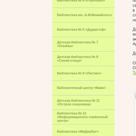
п
Библиотека № 4 «Горелово»
с
в
с
Библиотека им. А.Ф.Можайского
н
Д
Библиотека № 6 «Дудергоф»
и
а
Детская библиотека № 7
А
«Улыбка»
Д
Детская библиотека № 8
«Синяя птица»
О
О
T
Библиотека № 9 «Лигово»
Библиотечный центр «Маяк»
Детская библиотека № 11
«Остров сокровищ»
Библиотека № 12
«Информационно-сервисный
центр»
Библиотека «МеДиаЛог»