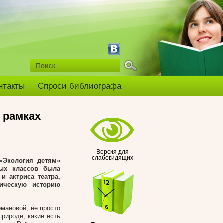
нтакты
Спроси библиографа
 рамках
Версия для
слабовидящих
«Экология детям»
ых классов была
и актриса театра,
гическую историю
омановой, не просто
природе, какие есть