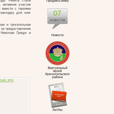
оде. Ребята стали
Продлить книгу
 активное участие
и вместе с героями
07
закладку для книг
рая и трогательная
 за предоставление
 Николаю Грицук и
Новости
Виртуальный
музей
Красносельского
района
ЛитРес