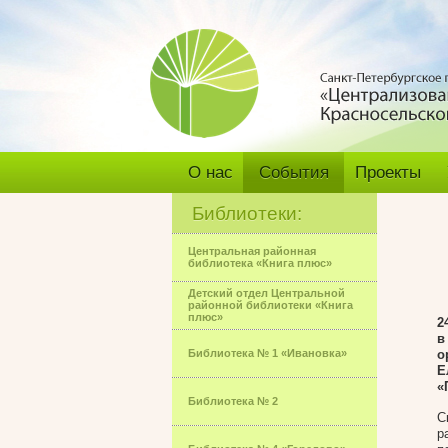
О нас
События
Проекты
Библиотеки:
Центральная районная
библиотека «Книга плюс»
Детский отдел Центральной
районной библиотеки «Книга
плюс»
2
в
Библиотека № 1 «Ивановка»
о
Е
«
Библиотека № 2
С
р