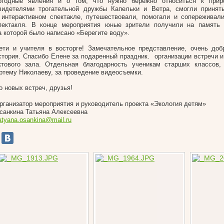
огодные явления и о том, что нужно бережно относиться к прир
видетелями трогательной дружбы Капельки и Ветра, смогли принять
 интерактивном спектакле, путешествовали, помогали и сопереживал
пектакля. В конце мероприятия юные зрители получили на память 
а которой было написано «Берегите воду».
ети и учителя в восторге! Замечательное представление, очень доб
стория. Спасибо Елене за подаренный праздник.
организации встречи и
ктового зала. Отдельная благодарность ученикам старших классов,
ртему Николаеву, за проведение видеосъемки.
о новых встреч, друзья!
рганизатор мероприятия и руководитель проекта «Экология детям»
санкина Татьяна Алексеевна
atyana.osankina@mail.ru