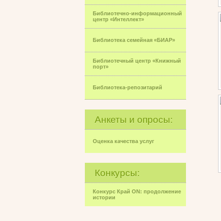
Библиотечно-информационный
центр «Интеллект»
Библиотека семейная «БИАР»
Библиотечный центр «Книжный
порт»
Библиотека-репозитарий
Анкеты и опросы:
Оценка качества услуг
Конкурсы:
Конкурс Край ON: продолжение
истории