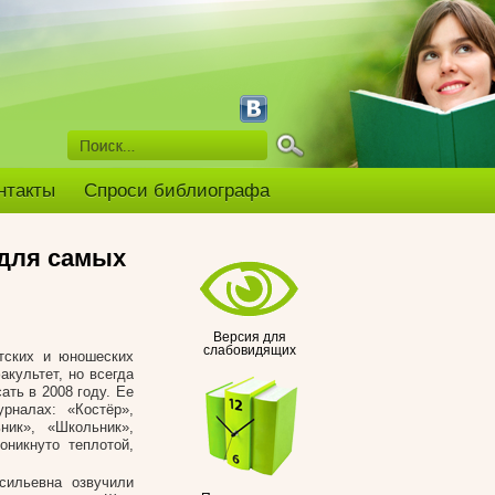
нтакты
Спроси библиографа
 для самых
Версия для
слабовидящих
тских и юношеских
культет, но всегда
ать в 2008 году. Ее
рналах: «Костёр»,
ник», «Школьник»,
оникнуто теплотой,
сильевна озвучили