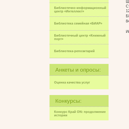
Ш
С
Библиотечно-информационный
1
центр «Интеллект»
Б
8
Библиотека семейная «БИАР»
И
Библиотечный центр «Книжный
порт»
Библиотека-репозитарий
Анкеты и опросы:
Оценка качества услуг
Конкурсы:
Конкурс Край ON: продолжение
истории