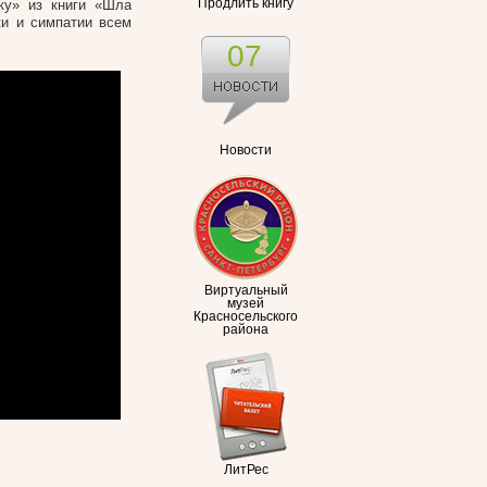
ку» из книги «Шла
Продлить книгу
ки и симпатии всем
07
Новости
Виртуальный
музей
Красносельского
района
ЛитРес