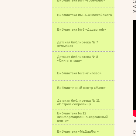
Библиотека № 4 «Горелово»
с
к
о
Библиотека им. А.Ф.Можайского
Библиотека № 6 «Дудергоф»
Детская библиотека № 7
«Улыбка»
Детская библиотека № 8
«Синяя птица»
Библиотека № 9 «Лигово»
Библиотечный центр «Маяк»
Детская библиотека № 11
«Остров сокровищ»
Библиотека № 12
«Информационно-сервисный
центр»
#
Библиотека «МеДиаЛог»
С