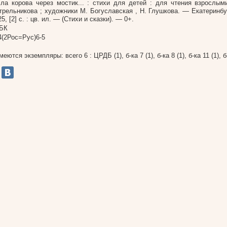
ла корова через мостик... : стихи для детей : для чтения взрослым
трельникова ; художники М. Богуславская , Н. Глушкова. — Екатеринбу
25, [2] с. : цв. ил. — (Стихи и сказки). — 0+.
БК
4(2Рос=Рус)6-5
меются экземпляры: всего 6 : ЦРДБ (1), б-ка 7 (1), б-ка 8 (1), б-ка 11 (1), б