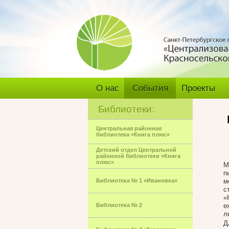
О нас
События
Проекты
Библиотеки:
Центральная районная
библиотека «Книга плюс»
Детский отдел Центральной
районной библиотеки «Книга
плюс»
М
п
Библиотека № 1 «Ивановка»
м
с
«
Библиотека № 2
е
л
Д