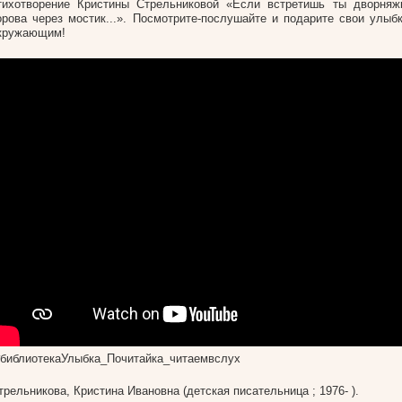
тихотворение Кристины Стрельниковой «Если встретишь ты дворняж
орова через мостик...». Посмотрите-послушайте и подарите свои улыб
кружающим!
библиотекаУлыбка_Почитайка_читаемвслух
трельникова, Кристина Ивановна (детская писательница ; 1976- ).