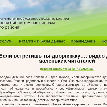
Услуги
Каталоги и базы данных
Краеведение
Ко
Если встретишь ты дворняжку…: видео
маленьких читателей
Детская библиотека № 7 «Улыбка»
олодой детский поэт Кристина Стрельникова, член Товарищества де
исателей России, родилась и выросла в Уфе. Окончила юридический фа
ечтала посвятить себя творчеству. Стихи и сказки для детей начала пис
тихи публиковались в российских и республиканских газетах и жу
Кукумбер», «Миша», «Сибирячок», «Бельские просторы», «Дошколь
женедельнике «Истоки». Все творчество Кристины Стрельниковой пр
юбовью и по-настоящему детским восприятием мира.
ля наших маленьких читателей Жанна Александровна и Елена Ва