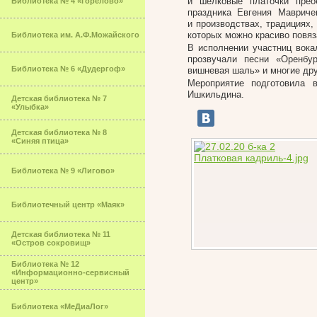
и шелковые платочки прео
Библиотека № 4 «Горелово»
праздника Евгения Мавриче
и производствах, традициях,
которых можно красиво повяз
Библиотека им. А.Ф.Можайского
В исполнении участниц вока
прозвучали песни «Оренбур
Библиотека № 6 «Дудергоф»
вишневая шаль» и многие дру
Мероприятие подготовила
Ишкильдина.
Детская библиотека № 7
«Улыбка»
Детская библиотека № 8
«Синяя птица»
Библиотека № 9 «Лигово»
Библиотечный центр «Маяк»
Детская библиотека № 11
«Остров сокровищ»
Библиотека № 12
«Информационно-сервисный
центр»
Библиотека «МеДиаЛог»