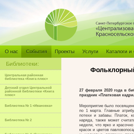
О нас
События
Проекты
Услуги
Каталоги и
Библиотеки:
Фольклорный
Центральная районная
библиотека «Книга плюс»
Детский отдел Центральной
27 февраля 2020 года в б
районной библиотеки «Книга
праздник «Платковая кадри
плюс»
Мероприятие было посвящено
Библиотека № 1 «Ивановка»
по 1 марта. Главные атриб
потехи и забавы. Платок, 
наряда, также может счита
Библиотека № 2
недели, что ярко и красочн
красок и цветов павловопоса