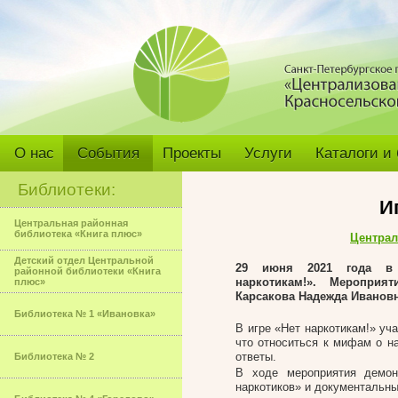
О нас
События
Проекты
Услуги
Каталоги и
Библиотеки:
И
Центральная районная
библиотека «Книга плюс»
Централ
Детский отдел Центральной
29 июня 2021 года в
районной библиотеки «Книга
наркотикам!».
Мероприят
плюс»
Карсакова Надежда Ивановн
Библиотека № 1 «Ивановка»
В игре «Нет наркотикам!» уч
что относиться к мифам о на
ответы.
Библиотека № 2
В ходе мероприятия демон
наркотиков» и документальны