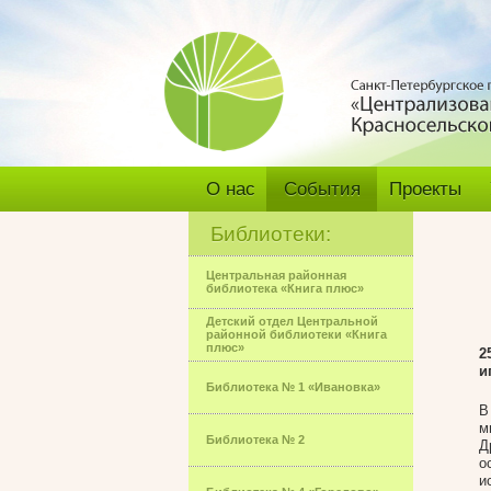
О нас
События
Проекты
Библиотеки:
Центральная районная
библиотека «Книга плюс»
Детский отдел Центральной
районной библиотеки «Книга
плюс»
2
и
Библиотека № 1 «Ивановка»
В
м
Библиотека № 2
Д
о
и