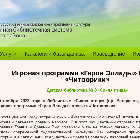
Услуги
Каталоги и базы данных
Краеведение
Ко
Игровая программа «Герои Эллады» 
«Читворики»
Детская библиотека № 8 «Синяя птица»
5 ноября 2022 года в библиотеке «Синяя птица» (пр. Ветеранов, 
гровая программа «Герои Эллады» проекта «Читворики».
 этом учебном году встречи юных «Читвориков» - любителей читать и
ифам и легендам древних народов. И в этот раз участники отправились
ревняя Греция и Древний Рим подарили миру не только легенды о бо
сновы современной художественной культуры. Как интересно прико
стории, а в заключении все участники сделали поделку - лавровый вено