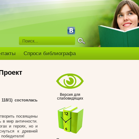
нтакты
Спроси библиографа
Проект
Версия для
слабовидящих
118/1) состоялась
 творить посвящены
 в мир античности.
гах и героях, но и
снуться к древней
к победителя!