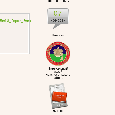
Продлить книгу
07
Новости
Виртуальный
музей
Красносельского
района
ЛитРес