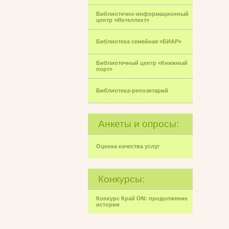
Библиотечно-информационный
центр «Интеллект»
Библиотека семейная «БИАР»
Библиотечный центр «Книжный
порт»
Библиотека-репозитарий
Анкеты и опросы:
Оценка качества услуг
Конкурсы:
Конкурс Край ON: продолжение
истории