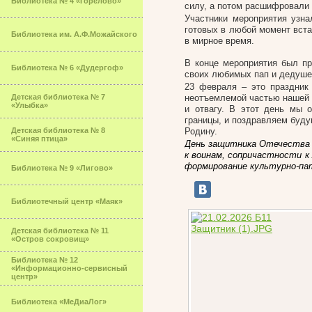
Библиотека № 4 «Горелово»
силу, а потом расшифровали
Участники мероприятия узн
готовых в любой момент вст
Библиотека им. А.Ф.Можайского
в мирное время.
В конце мероприятия был пр
Библиотека № 6 «Дудергоф»
своих любимых пап и дедушек
23 февраля – это праздник 
Детская библиотека № 7
неотъемлемой частью нашей 
«Улыбка»
и отвагу. В этот день мы 
границы, и поздравляем буду
Детская библиотека № 8
Родину.
«Синяя птица»
День защитника Отечества 
к воинам, сопричастности 
формирование культурно-па
Библиотека № 9 «Лигово»
Библиотечный центр «Маяк»
Детская библиотека № 11
«Остров сокровищ»
Библиотека № 12
«Информационно-сервисный
центр»
Библиотека «МеДиаЛог»