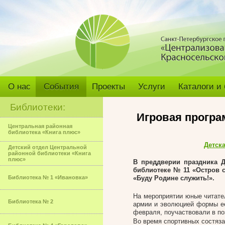
О нас
События
Проекты
Услуги
Каталоги и
Библиотеки:
Игровая програ
Центральная районная
библиотека «Книга плюс»
Детск
Детский отдел Центральной
районной библиотеки «Книга
плюс»
В преддверии праздника 
библиотеке № 11 «Остров 
Библиотека № 1 «Ивановка»
«Буду Родине служить!».
На мероприятии юные читате
Библиотека № 2
армии и эволюцией формы ее
февраля, поучаствовали в по
Во время спортивных состяза