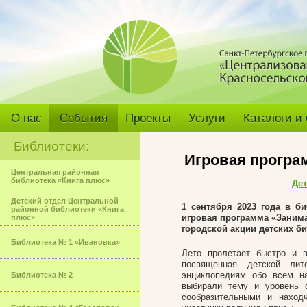
О нас
События
Проекты
Услуги
Каталоги и
Библиотеки:
Игровая програ
Центральная районная
библиотека «Книга плюс»
Дет
Детский отдел Центральной
1 сентября 2023 года в би
районной библиотеки «Книга
игровая программа «Заним
плюс»
городской акции детских б
Библиотека № 1 «Ивановка»
Лето пролетает быстро и в
посвященная детской лит
энциклопедиям обо всем н
Библиотека № 2
выбирали тему и уровень 
сообразительными и наход