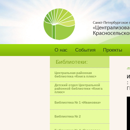
О нас
События
Проекты
Библиотеки:
←
Центральная районная
И
библиотека «Книга плюс»
:
Детский отдел Центральной
Г
районной библиотеки «Книга
плюс»
Библиотека № 1 «Ивановка»
Библиотека № 2