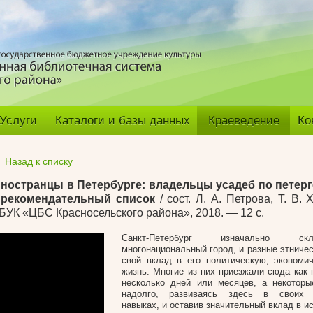
Услуги
Каталоги и базы данных
Краеведение
Ко
 Назад к списку
ностранцы в Петербурге: владельцы усадеб по петер
 рекомендательный список
/ сост.
Л. А. Петрова
,
Т. В. 
БУК «ЦБС Красносельского района», 2018. — 12 с.
Санкт-Петербург изначально ск
многонациональный город, и разные этниче
свой вклад в его политическую, экономи
жизнь. Многие из них приезжали сюда как 
несколько дней или месяцев, а некоторы
надолго, развиваясь здесь в своих 
навыках, и оставив значительный вклад в ис