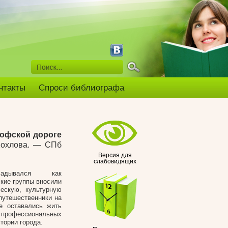
нтакты
Спроси библиографа
гофской дороге
Хохлова
. — СПб
Версия для
слабовидящих
ладывался как
ские группы вносили
ческую, культурную
путешественники на
е оставались жить
профессиональных
тории города.