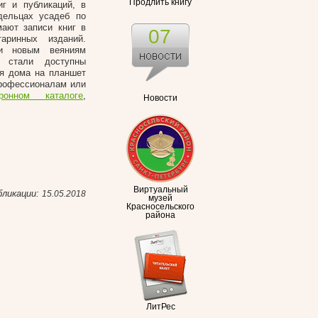
Продлить книгу
г и публикаций, в
дельцах усадеб по
мают записи книг в
07
аринных изданий.
 и новым веяниям
м стали доступны
бя дома на планшет
профессионалам или
тронном каталоге
,
Новости
Виртуальный
бликации:
15.05.2018
музей
Красносельского
района
ЛитРес