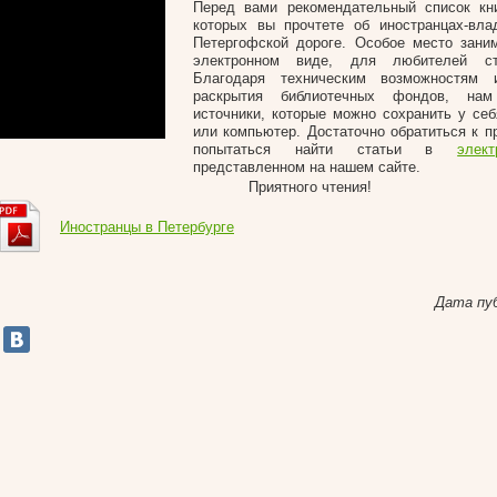
Перед вами рекомендательный список кни
которых вы прочтете об иностранцах-вла
Петергофской дороге. Особое место зани
электронном виде, для любителей ст
Благодаря техническим возможностям
раскрытия библиотечных фондов, на
источники, которые можно сохранить у се
или компьютер. Достаточно обратиться к 
попытаться найти статьи в
элек
представленном на нашем сайте.
Приятного чтения!
Иностранцы в Петербурге
Дата пу