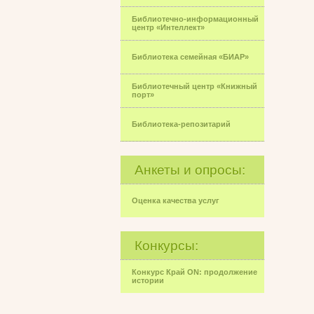
Библиотечно-информационный
центр «Интеллект»
Библиотека семейная «БИАР»
Библиотечный центр «Книжный
порт»
Библиотека-репозитарий
Анкеты и опросы:
Оценка качества услуг
Конкурсы:
Конкурс Край ON: продолжение
истории