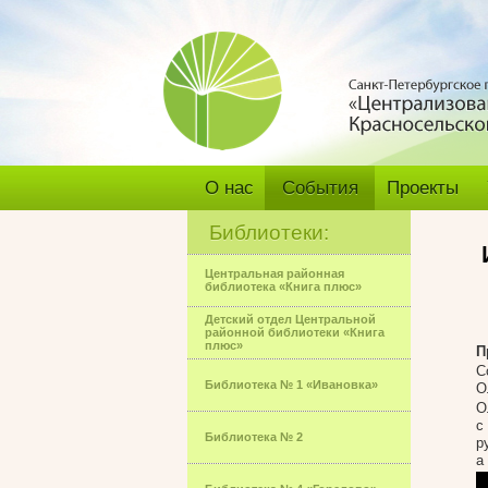
О нас
События
Проекты
Библиотеки:
Центральная районная
библиотека «Книга плюс»
Детский отдел Центральной
районной библиотеки «Книга
плюс»
П
С
Библиотека № 1 «Ивановка»
О
О
с
Библиотека № 2
р
а