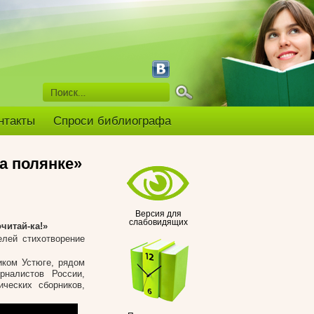
нтакты
Спроси библиографа
а полянке»
Версия для
слабовидящих
читай-ка!»
лей стихотворение
иком Устюге, рядом
налистов России,
ических сборников,