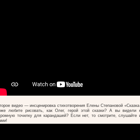
торое видео — инсценировка стихотворения Елены Степановой «Сказка
оже любите рисовать, как Олег, герой этой сказки? А вы видели к
громную точилку для карандашей? Если нет, то смотрите, слушайте 
ами!