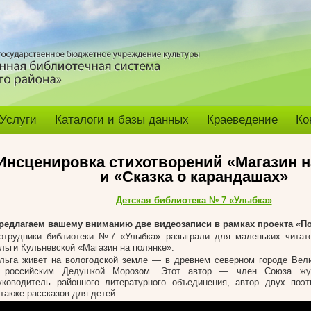
Услуги
Каталоги и базы данных
Краеведение
Ко
Инсценировка стихотворений «Магазин н
и «Сказка о карандашах»
Детская библиотека № 7 «Улыбка»
редлагаем вашему вниманию две видеозаписи в рамках проекта «По
отрудники библиотеки №7 «Улыбка» разыграли для маленьких читате
льги Кульневской «Магазин на полянке».
льга живет на вологодской земле — в древнем северном городе Вел
российским Дедушкой Морозом. Этот автор — член Союза жур
уководитель районного литературного объединения, автор двух поэт
также рассказов для детей.