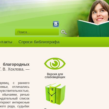
нтакты
Спроси библиографа
в благородных
Т. В. Хохлова. —
Версия для
слабовидящих
девиц, с раннего
емьи, отличались
ствительностью,
и обычаями, речью
ндательный список
откроют интересные
кого рода, судьбах