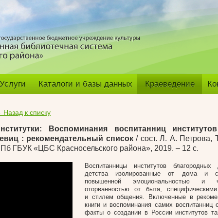
Услуги
Каталоги и базы данных
Краеведение
Ко
 Назад к списку
нститутки: Воспоминания воспитанниц институто
евиц : рекомендательный список
/ сост. Л. А. Петрова, 
Пб ГБУК «ЦБС Красносельского района», 2019. – 12 с.
Воспитанницы институтов благородных 
детства изолированные от дома и с
повышенной эмоциональностью и чув
оторванностью от быта, специфическим
и стилем общения. Включенные в рекоме
книги и воспоминания самих воспитанниц 
факты о создании в России институтов та