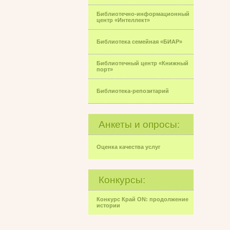
Библиотечно-информационный
центр «Интеллект»
Библиотека семейная «БИАР»
Библиотечный центр «Книжный
порт»
Библиотека-репозитарий
Анкеты и опросы:
Оценка качества услуг
Конкурсы:
Конкурс Край ON: продолжение
истории