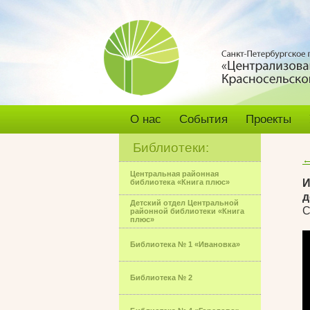
О нас
События
Проекты
Библиотеки:
←
Центральная районная
И
библиотека «Книга плюс»
д
Детский отдел Центральной
С
районной библиотеки «Книга
плюс»
Библиотека № 1 «Ивановка»
Библиотека № 2