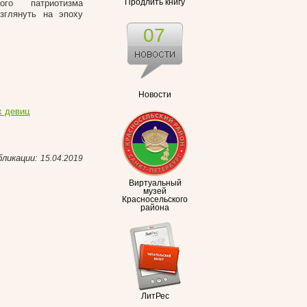
ого патриотизма
Продлить книгу
взглянуть на эпоху
07
Новости
х девиц
бликации:
15.04.2019
Виртуальный
музей
Красносельского
района
ЛитРес