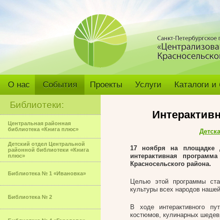
О нас
События
Проекты
Услуги
Каталоги и
Библиотеки:
Интерактив
Центральная районная
библиотека «Книга плюс»
Детск
Детский отдел Центральной
17 ноября на площадке 
районной библиотеки «Книга
интерактивная программ
плюс»
Красносельского района.
Библиотека № 1 «Ивановка»
Целью этой программы ста
культуры всех народов нашей
Библиотека № 2
В ходе интерактивного пу
костюмов, кулинарных шедевр