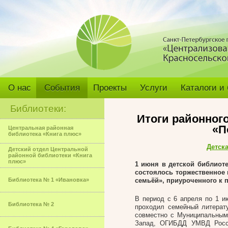
О нас
События
Проекты
Услуги
Каталоги и
Библиотеки:
Итоги районного
«П
Центральная районная
библиотека «Книга плюс»
Детск
Детский отдел Центральной
районной библиотеки «Книга
плюс»
1 июня в детской библиоте
состоялось торжественное 
Библиотека № 1 «Ивановка»
семьёй», приуроченного к 
В период с 6 апреля по 1 и
Библиотека № 2
проходил семейный литерату
совместно с Муниципальным
Запад, ОГИБДД УМВД Росси