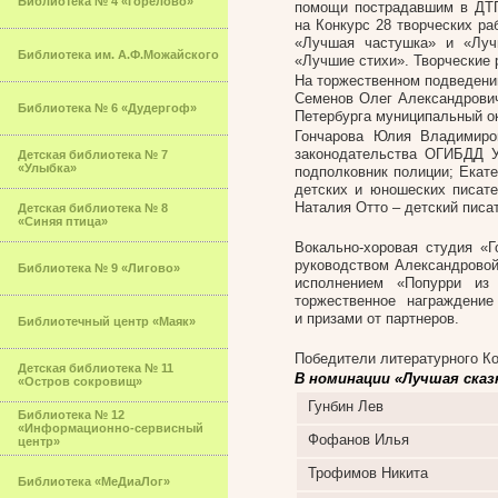
Библиотека № 4 «Горелово»
помощи пострадавшим в ДТП
на Конкурс 28 творческих ра
«Лучшая частушка» и «Луч
Библиотека им. А.Ф.Можайского
«Лучшие стихи». Творческие
На торжественном подведении
Семенов Олег Александрович
Библиотека № 6 «Дудергоф»
Петербурга муниципальный о
Гончарова Юлия Владимиро
законодательства ОГИБДД У
Детская библиотека № 7
«Улыбка»
подполковник полиции; Екате
детских и юношеских писате
Наталия Отто – детский писа
Детская библиотека № 8
«Синяя птица»
Вокально-хоровая студия «Г
руководством Александрово
Библиотека № 9 «Лигово»
исполнением «Попурри из
торжественное награждени
и призами от партнеров.
Библиотечный центр «Маяк»
Победители литературного Ко
Детская библиотека № 11
В номинации «Лучшая сказ
«Остров сокровищ»
Гунбин Лев
Библиотека № 12
«Информационно-сервисный
Фофанов Илья
центр»
Трофимов Никита
Библиотека «МеДиаЛог»