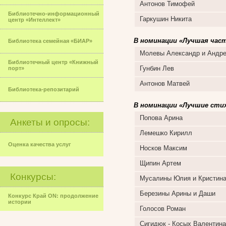
Антонов Тимофей
Библиотечно-информационный
Гаркушин Никита
центр «Интеллект»
В номинации «Лучшая час
Библиотека семейная «БИАР»
Молевы Александр и Андр
Библиотечный центр «Книжный
Гунбин Лев
порт»
Антонов Матвей
Библиотека-репозитарий
В номинации «Лучшие стих
Попова Арина
Анкеты и опросы:
Лемешко Кирилл
Оценка качества услуг
Носков Максим
Щипин Артем
Конкурсы:
Мусалины Юлия и Кристин
Березины Арины и Даши
Конкурс Край ON: продолжение
истории
Голосов Роман
Сигидюк - Косых Валентина