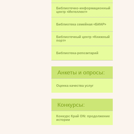
Библиотечно-информационный
центр «Интеллект»
Библиотека семейная «БИАР»
Библиотечный центр «Книжный
порт»
Библиотека-репозитарий
Анкеты и опросы:
Оценка качества услуг
Конкурсы:
Конкурс Край ON: продолжение
истории