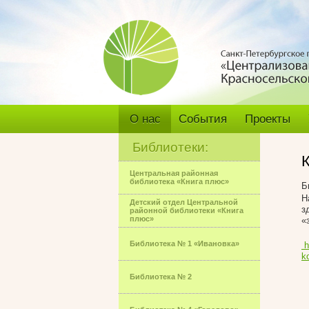
О нас
События
Проекты
Библиотеки:
Центральная районная
библиотека «Книга плюс»
Б
Н
Детский отдел Центральной
з
районной библиотеки «Книга
плюс»
«
Библиотека № 1 «Ивановка»
h
k
Библиотека № 2