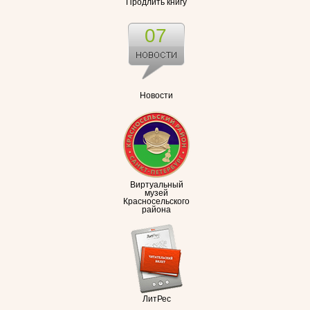
Продлить книгу
07
Новости
Виртуальный
музей
Красносельского
района
ЛитРес