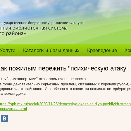
Услуги
Каталоги и базы данных
Краеведение
Ко
Как пожилым пережить "психическую атаку"
ыть "самозапертыми" оказалось очень непросто
а фоне действительно серь­езных проблем, связанных с коронавирусом,
доровье часто забывают. И особенно это касается пожилых петербуржцев
заперла» дома.
ttps://spb.mk.ru/social/2020/11/26/depressiya-okazalas-dlya-pozhilykh-stras
oronavirusa.html