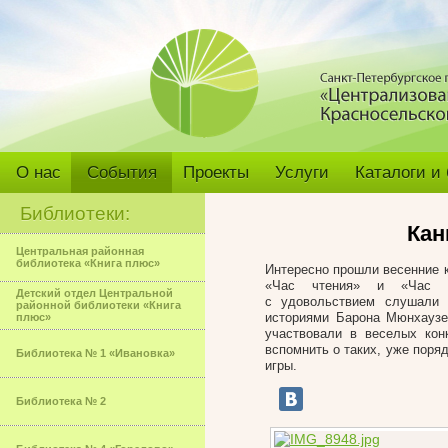
О нас
События
Проекты
Услуги
Каталоги и
Библиотеки:
Кан
Центральная районная
библиотека «Книга плюс»
Интересно прошли весенние 
«Час чтения» и «Час иг
Детский отдел Центральной
с удовольствием слушали 
районной библиотеки «Книга
историями Барона Мюнхаузе
плюс»
участвовали в веселых кон
вспомнить о таких, уже поря
Библиотека № 1 «Ивановка»
игры.
Библиотека № 2