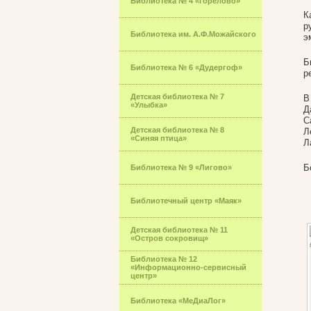
Библиотека № 4 «Горелово»
К
р
Библиотека им. А.Ф.Можайского
э
Б
Библиотека № 6 «Дудергоф»
р
Детская библиотека № 7
В
«Улыбка»
Д
С
Детская библиотека № 8
Л
«Синяя птица»
Л
Б
Библиотека № 9 «Лигово»
Библиотечный центр «Маяк»
Детская библиотека № 11
«Остров сокровищ»
Библиотека № 12
«Информационно-сервисный
центр»
Библиотека «МеДиаЛог»