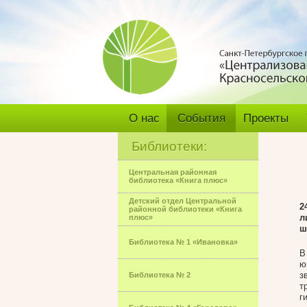
О нас
События
Проекты
Библиотеки:
Центральная районная
библиотека «Книга плюс»
Детский отдел Центральной
2
районной библиотеки «Книга
л
плюс»
ш
Библиотека № 1 «Ивановка»
В
ю
з
Библиотека № 2
т
г