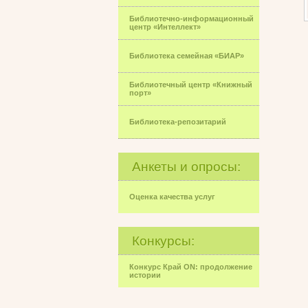
Библиотечно-информационный
центр «Интеллект»
Библиотека семейная «БИАР»
Библиотечный центр «Книжный
порт»
Библиотека-репозитарий
Анкеты и опросы:
Оценка качества услуг
Конкурсы:
Конкурс Край ON: продолжение
истории