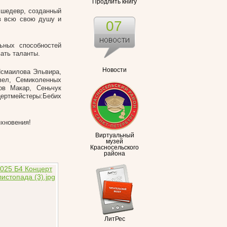
Продлить книгу
 шедевр, созданный
ив всю свою душу и
07
ьных способностей
ать таланты.
Новости
Исмаилова Эльвира,
вел, Семиколенных
ов Макар, Сеньчук
ертмейстеры:Бебих
охновения!
Виртуальный
музей
Красносельского
района
ЛитРес