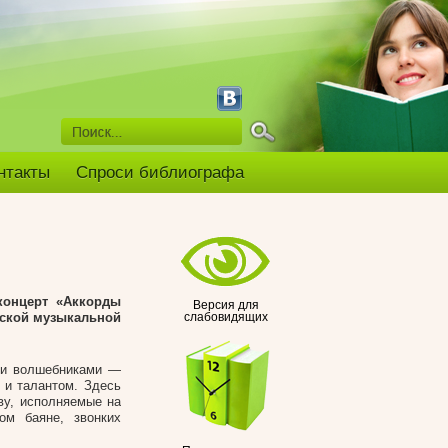
нтакты
Спроси библиографа
концерт «Аккорды
Версия для
тской музыкальной
слабовидящих
ими волшебниками —
 и талантом. Здесь
ву, исполняемые на
ом баяне, звонких