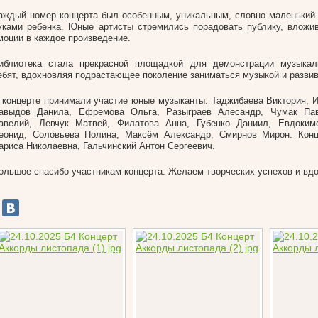
аждый номер концерта был особенным, уникальным, словно маленький
уками ребенка. Юные артисты стремились порадовать публику, влож
моции в каждое произведение.
иблиотека стала прекрасной площадкой для демонстрации музыкал
ебят, вдохновляя подрастающее поколение заниматься музыкой и развив
 концерте принимали участие юные музыканты: Таджибаева Виктория, 
авыдов Данила, Ефремова Ольга, Разыграев Алесандр, Чумак Па
авелий, Левчук Матвей, Филатова Анна, Губенко Даниил, Евдоким
еонид, Соловьева Полина, Максём Александр, Смирнов Мирон. Конц
ариса Николаевна, Гальчинский Антон Сергеевич.
ольшое спасибо участникам концерта. Желаем творческих успехов и вд