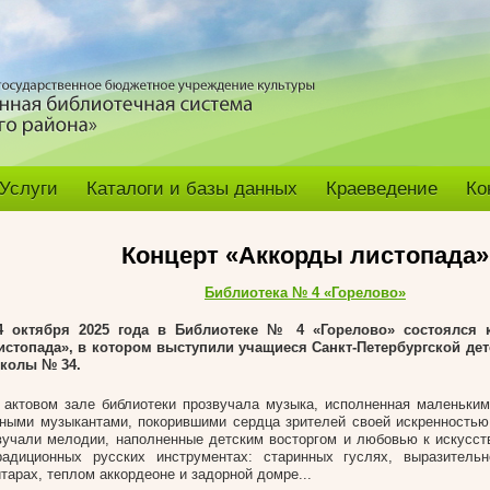
Услуги
Каталоги и базы данных
Краеведение
Ко
Концерт «Аккорды листопада»
Библиотека № 4 «Горелово»
4 октября 2025 года в Библиотеке № 4 «Горелово» состоялся 
истопада», в котором выступили учащиеся
Санкт-Петербургской де
колы № 34.
 актовом зале библиотеки прозвучала музыка, исполненная маленьк
ными музыкантами, покорившими сердца зрителей своей искренностью
вучали мелодии, наполненные детским восторгом и любовью к искусст
радиционных русских инструментах: старинных гуслях, выразительн
итарах, теплом аккордеоне и задорной домре...