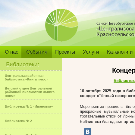
О нас
События
Проекты
Услуги
Каталоги и
Библиотеки:
Концер
Центральная районная
библиотека «Книга плюс»
Библиотек
Детский отдел Центральной
10 октября 2025 года в б
районной библиотеки «Книга
концерт «Тёплый вечер ок
плюс»
Мероприятие прошло в тёпло
Библиотека № 1 «Ивановка»
прекрасные музыкальные н
трогательные стихи от Ирины
Библиотека № 2
Библиотека благодарит артис