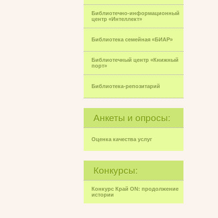
Библиотечно-информационный
центр «Интеллект»
Библиотека семейная «БИАР»
Библиотечный центр «Книжный
порт»
Библиотека-репозитарий
Анкеты и опросы:
Оценка качества услуг
Конкурсы:
Конкурс Край ON: продолжение
истории