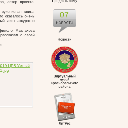
Продлить книгу
а, автор проекта,
рукописная книга,
07
то оказалось очень
ый лист аккуратно
филолог Матлахова
рассказал о своей
Новости
и.
Виртуальный
музей
Красносельского
района
ЛитРес