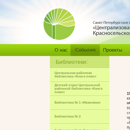
О нас
События
Проекты
Библиотеки:
Центральная районная
библиотека «Книга плюс»
Детский отдел Центральной
районной библиотеки «Книга
плюс»
1
с
Библиотека № 1 «Ивановка»
о
Н
с
Библиотека № 2
о
«
б