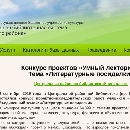
Услуги
Каталоги и базы данных
Краеведение
Ко
Конкурс проектов «Умный лектор
Тема «Литературные посиделки
Центральная районная библиотека «Книга плюс»
9 сентября 2019 года в Центральной районной библиотеке (пр. В
остоялся конкурс проектно-исследовательских работ учащихся 
бъединенный темой: «Литературные посиделки»
а конкурсе выступили учащиеся гимназии №399 с темами проектов:
овременной культуры: появление, структура, функции» и «Рукописные 
рнаменты, шрифты»
После каждого выступления у слушателей в зале возникало много в
урно обсуждали проект о мемах. Оказалось, что взрослое поколение