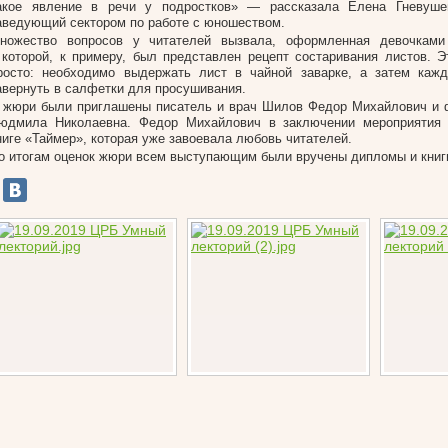
акое явление в речи у подростков» — рассказала Елена Гневушев
аведующий сектором по работе с юношеством.
ножество вопросов у читателей вызвала, оформленная девочками 
 которой, к примеру, был представлен рецепт состаривания листов. Э
росто: необходимо выдержать лист в чайной заварке, а затем кажд
авернуть в салфетки для просушивания.
 жюри были приглашены писатель и врач Шилов Федор Михайлович и 
юдмила Николаевна. Федор Михайлович в заключении мероприятия 
ниге «Таймер», которая уже завоевала любовь читателей.
о итогам оценок жюри всем выступающим были вручены дипломы и книг