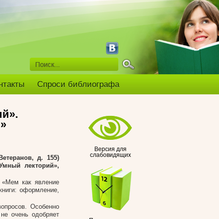
нтакты
Спроси библиографа
ий».
»
Версия для
слабовидящих
етеранов, д. 155)
«Умный лекторий»,
 «Мем как явление
книги: оформление,
опросов. Особенно
 не очень одобряет