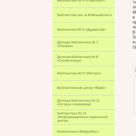
Библиотека № 4 «Горелово»
т
з
М
Библиотека им. А.Ф.Можайского
в
п
з
Библиотека № 6 «Дудергоф»
В
Л
к
Детская библиотека № 7
«Улыбка»
П
Детская библиотека № 8
«Синяя птица»
Библиотека № 9 «Лигово»
Библиотечный центр «Маяк»
Детская библиотека № 11
«Остров сокровищ»
Библиотека № 12
«Информационно-сервисный
центр»
Библиотека «МеДиаЛог»