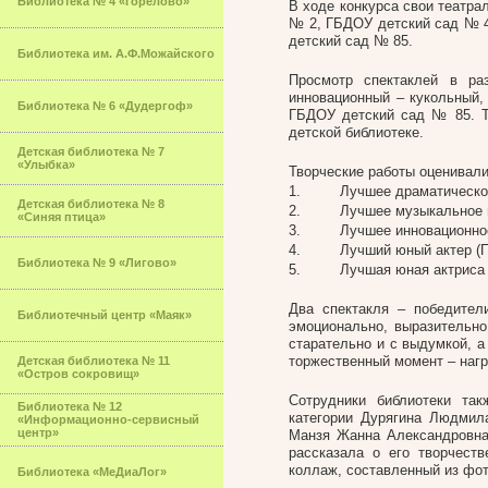
Библиотека № 4 «Горелово»
В ходе конкурса свои театра
№ 2, ГБДОУ детский сад № 
детский сад № 85.
Библиотека им. А.Ф.Можайского
Просмотр спектаклей в ра
инновационный – кукольный, 
Библиотека № 6 «Дудергоф»
ГБДОУ детский сад № 85. Т
детской библиотеке.
Детская библиотека № 7
«Улыбка»
Творческие работы оценивал
1. Лучшее драматическое пре
Детская библиотека № 8
2. Лучшее музыкальное предс
«Синяя птица»
3. Лучшее инновационное теа
4. Лучший юный актер (По
Библиотека № 9 «Лигово»
5. Лучшая юная актриса (
Два спектакля – победител
Библиотечный центр «Маяк»
эмоционально, выразительн
старательно и с выдумкой, а
торжественный момент – наг
Детская библиотека № 11
«Остров сокровищ»
Сотрудники библиотеки так
Библиотека № 12
категории Дурягина Людми
«Информационно-сервисный
центр»
Манзя Жанна Александровна 
рассказала о его творчеств
коллаж, составленный из фот
Библиотека «МеДиаЛог»