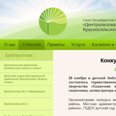
О нас
События
Проекты
Услуги
Каталоги и
Библиотеки:
Конку
Центральная районная
библиотека «Книга плюс»
Детский отдел Центральной
28 ноября в детской библ
районной библиотеки «Книга
состоялось торжественно
плюс»
творчества «Сказочная 
сказочника, иллюстратора 
Библиотека № 1 «Ивановка»
Организаторами конкурса я
района, Местная админис
Библиотека № 2
района», ГБДОУ детский сад 