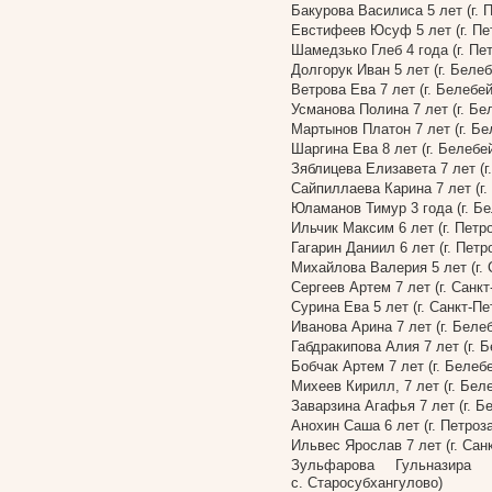
Бакурова Василиса 5 лет (г. 
Евстифеев Юсуф 5 лет (г. Пе
Шамедзько Глеб 4 года (г. Пе
Долгорук Иван 5 лет (г. Беле
Ветрова Ева 7 лет (г. Белебе
Усманова Полина 7 лет (г. Бе
Мартынов Платон 7 лет (г. Б
Шаргина Ева 8 лет (г. Белебе
Зяблицева Елизавета 7 лет (г
Сайпиллаева Карина 7 лет (г
Юламанов Тимур 3 года (г. Б
Ильчик Максим 6 лет (г. Петр
Гагарин Даниил 6 лет (г. Петр
Михайлова Валерия 5 лет (г. 
Сергеев Артем 7 лет (г. Санкт
Сурина Ева 5 лет (г. Санкт-Пе
Иванова Арина 7 лет (г. Беле
Габдракипова Алия 7 лет (г. 
Бобчак Артем 7 лет (г. Белеб
Михеев Кирилл, 7 лет (г. Бел
Заварзина Агафья 7 лет (г. Б
Анохин Саша 6 лет (г. Петроз
Ильвес Ярослав 7 лет (г. Сан
Зульфарова Гульназира 
с. Старосубхангулово)