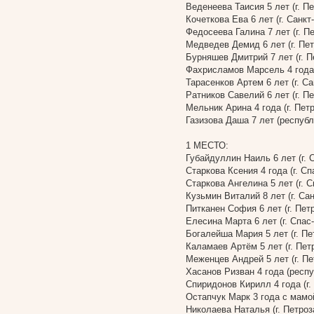
Веденеева Таисия 5 лет (г. П
Кочеткова Ева 6 лет (г. Санкт
Федосеева Галина 7 лет (г. П
Медведев Демид 6 лет (г. Пе
Бурняшев Дмитрий 7 лет (г. П
Фахрисламов Марсель 4 года
Тарасенков Артем 6 лет (г. Са
Ратников Савелий 6 лет (г. П
Мельник Арина 4 года (г. Пет
Газизова Даша 7 лет (республ
1 МЕСТО:
Губайдуллин Наиль 6 лет (г. 
Старкова Ксения 4 года (г. Сп
Старкова Ангелина 5 лет (г. 
Кузьмин Виталий 8 лет (г. Са
Питканен София 6 лет (г. Пет
Елесина Марта 6 лет (г. Спас
Богалейша Мария 5 лет (г. Пе
Каламаев Артём 5 лет (г. Пет
Меженцев Андрей 5 лет (г. Пе
Хасанов Ризван 4 года (респ
Спиридонов Кирилл 4 года (г.
Остапчук Марк 3 года с мамой
Николаева Наталья (г. Петроз