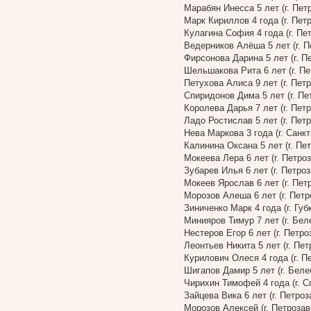
Марабян Инесса 5 лет (г. Пет
Марк Кириллов 4 года (г. Пет
Кулагина София 4 года (г. Пе
Ведерников Алёша 5 лет (г. П
Фирсонова Дарина 5 лет (г. П
Шельшакова Рита 6 лет (г. Пе
Петухова Алиса 9 лет (г. Пет
Спиридонов Дима 5 лет (г. Пе
Королева Дарья 7 лет (г. Пет
Ладо Ростислав 5 лет (г. Пет
Нева Маркова 3 года (г. Санкт
Калинина Оксана 5 лет (г. Пе
Мокеева Лера 6 лет (г. Петро
Зубарев Илья 6 лет (г. Петро
Мокеев Ярослав 6 лет (г. Пет
Морозов Алеша 6 лет (г. Петр
Зиниченко Марк 4 года (г. Губ
Минияров Тимур 7 лет (г. Бел
Нестеров Егор 6 лет (г. Петро
Леонтьев Никита 5 лет (г. Пет
Курилович Олеся 4 года (г. П
Шигапов Дамир 5 лет (г. Бел
Чирихин Тимофей 4 года (г. С
Зайцева Вика 6 лет (г. Петроз
Морозов Алексей (г. Петрозав