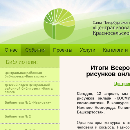
О нас
События
Проекты
Услуги
Каталоги и
Библиотеки:
Итоги Всеро
рисунков он
Центральная районная
библиотека «Книга плюс»
Централ
Детский отдел Центральной
районной библиотеки «Книга
плюс»
Сегодня, 12 апреля, мы 
рисунков онлайн «КОСМ
Библиотека № 1 «Ивановка»
космонавтики. В конкурсе 
Нижнего Новгорода, Ленин
Башкортостан.
Библиотека № 2
Организаторы конкурса ст
человека и космоса. Разно