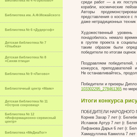
Библиотека № 4 «Горелово»
среди работ — а их посту
корабли, космические пейза
Авторы продемонстриров
Библиотека им. А.Ф.Можайского
представления о космосе с 
даже нетрадиционных техник 
Библиотека № 6 «Дудергоф»
Художественный уровень
понадобилось немало времен
в группе проекта в социаль
Детская библиотека № 7
«Улыбка»
таким образом были опред
победители по итогам оценок
Детская библиотека № 8
«Синяя птица»
Поздравляем победителей, 
конкурса, преподавателей 
Не останавливайтесь, продол
Библиотека № 9 «Лигово»
Победители и призеры Дипло
Библиотечный центр «Маяк»
103302295_278461365
по мере
Итоги конкурса рис
Детская библиотека № 11
«Остров сокровищ»
ПОБЕДИТЕЛИ НАРОДНОГО 
Библиотека № 12
Корнев Захар 7 лет (г. Белебе
«Информационно-сервисный
центр»
Исламов Артур 7 лет (г. Беле
Лифанова Дарья 6 лет (г. Бел
Библиотека «МеДиаЛог»
Хамидуллина Камилла 7 лет (