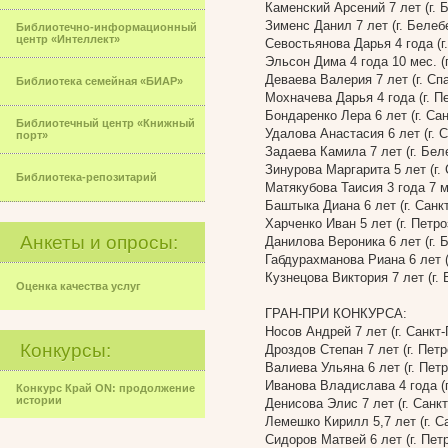
Каменский Арсений 7 лет (г. 
Зименс Данил 7 лет (г. Белеб
Библиотечно-информационный
центр «Интеллект»
Севостьянова Дарья 4 года (г
Эльсон Дима 4 года 10 мес. (г
Деваева Валерия 7 лет (г. Сп
Библиотека семейная «БИАР»
Мохначева Дарья 4 года (г. П
Бондаренко Лера 6 лет (г. Са
Библиотечный центр «Книжный
Удалова Анастасия 6 лет (г. 
порт»
Задаева Камила 7 лет (г. Бел
Зинурова Маргарита 5 лет (г.
Библиотека-репозитарий
Матякубова Таисия 3 года 7 ме
Баштыка Диана 6 лет (г. Санк
Харченко Иван 5 лет (г. Петр
Анкеты и опросы:
Данилова Вероника 6 лет (г. 
Габдурахманова Риана 6 лет (
Кузнецова Виктория 7 лет (г.
Оценка качества услуг
ГРАН-ПРИ КОНКУРСА:
Носов Андрей 7 лет (г. Санкт-
Конкурсы:
Дроздов Степан 7 лет (г. Пет
Валиева Ульяна 6 лет (г. Пет
Иванова Владислава 4 года (г
Конкурс Край ON: продолжение
истории
Денисова Элис 7 лет (г. Санк
Лемешко Кирилл 5,7 лет (г. С
Сидоров Матвей 6 лет (г. Пет