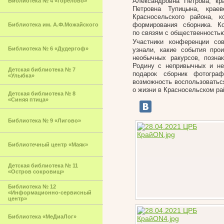
Александровна Петрова, кр
Библиотека № 4 «Горелово»
Петровна Тупицына, крае
Красносельского района, 
формирования сборника. К
Библиотека им. А.Ф.Можайского
по связям с общественность
Участники конференции со
Библиотека № 6 «Дудергоф»
узнали, какие события про
необычных ракурсов, позн
Родину с непривычных и не
Детская библиотека № 7
подарок сборник фотогра
«Улыбка»
возможность воспользовать
о жизни в Красносельском ра
Детская библиотека № 8
«Синяя птица»
Библиотека № 9 «Лигово»
Библиотечный центр «Маяк»
Детская библиотека № 11
«Остров сокровищ»
Библиотека № 12
«Информационно-сервисный
центр»
Библиотека «МеДиаЛог»