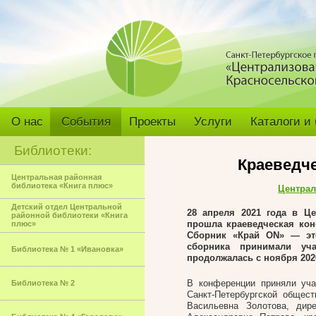
О нас
События
Проекты
Услуги
Каталоги и
Библиотеки:
Краеведч
Центральная районная
библиотека «Книга плюс»
Централ
Детский отдел Центральной
28 апреля 2021 года в Ц
районной библиотеки «Книга
прошла краеведческая кон
плюс»
Сборник «Край ON» — это
сборника принимали уч
Библиотека № 1 «Ивановка»
продолжалась с ноября 2020
В конференции приняли уча
Библиотека № 2
Санкт-Петербургской общес
Васильевна Золотова, ди