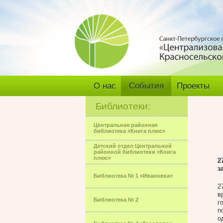
О нас
События
Проекты
Библиотеки:
Центральная районная
библиотека «Книга плюс»
Детский отдел Центральной
районной библиотеки «Книга
плюс»
2
з
Библиотека № 1 «Ивановка»
2
в
Библиотека № 2
г
п
о