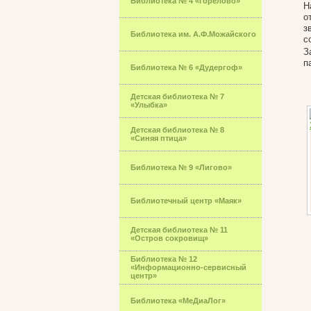
Библиотека № 4 «Горелово»
Н
о
з
Библиотека им. А.Ф.Можайского
с
З
п
Библиотека № 6 «Дудергоф»
Детская библиотека № 7
«Улыбка»
Детская библиотека № 8
«Синяя птица»
Библиотека № 9 «Лигово»
Библиотечный центр «Маяк»
Детская библиотека № 11
«Остров сокровищ»
Библиотека № 12
«Информационно-сервисный
центр»
Библиотека «МеДиаЛог»