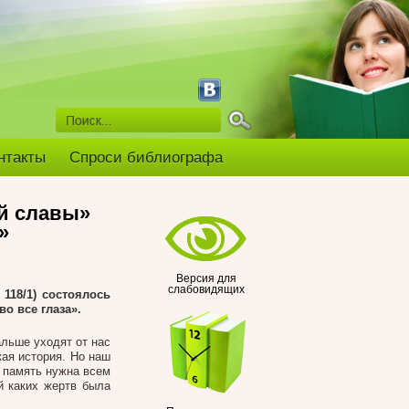
нтакты
Спроси библиографа
ой славы»
»
Версия для
слабовидящих
118/1) состоялось
о все глаза».
льше уходят от нас
ая история. Но наш
а память нужна всем
й каких жертв была