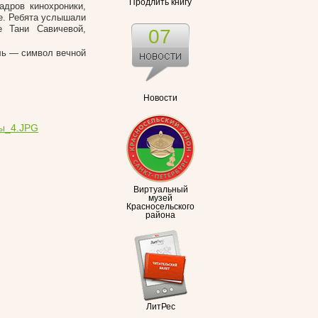
Продлить книгу
адров кинохроники,
де. Ребята услышали
е Тани Савичевой,
07
ль — символ вечной
Новости
Виртуальный
музей
Красносельского
района
ЛитРес