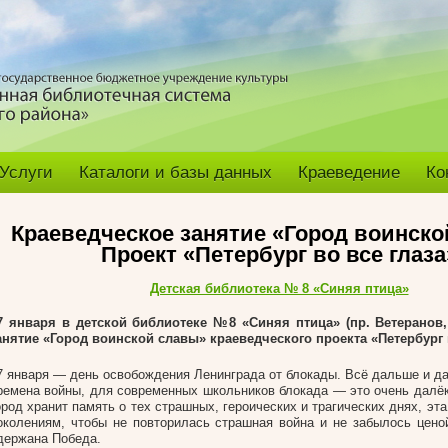
Услуги
Каталоги и базы данных
Краеведение
Ко
Краеведческое занятие «Город воинск
Проект «Петербург во все глаза
Детская библиотека № 8 «Синяя птица»
7 января в детской библиотеке №8 «Синяя птица» (пр. Ветеранов, 
анятие «Город воинской славы» краеведческого проекта «Петербург в
7 января — день освобождения Ленинграда от блокады. Всё дальше и да
ремена войны, для современных школьников блокада — это очень далёк
ород хранит память о тех страшных, героических и трагических днях, эт
околениям, чтобы не повторилась страшная война и не забылось цено
держана Победа.