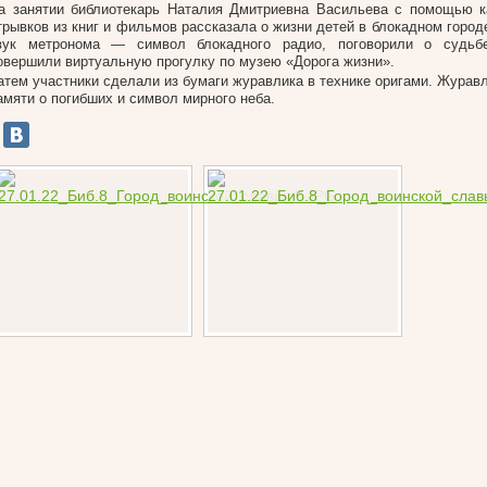
а занятии библиотекарь Наталия Дмитриевна Васильева с помощью к
трывков из книг и фильмов рассказала о жизни детей в блокадном горо
вук метронома — символ блокадного радио, поговорили о судьб
овершили виртуальную прогулку по музею «Дорога жизни».
атем участники сделали из бумаги журавлика в технике оригами. Журав
амяти о погибших и символ мирного неба.