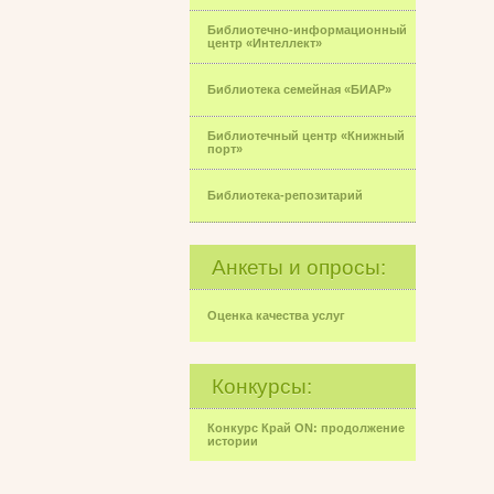
Библиотечно-информационный
центр «Интеллект»
Библиотека семейная «БИАР»
Библиотечный центр «Книжный
порт»
Библиотека-репозитарий
Анкеты и опросы:
Оценка качества услуг
Конкурсы:
Конкурс Край ON: продолжение
истории