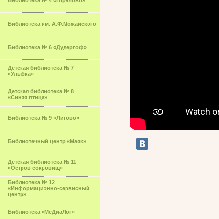
Библиотека № 4 «Горелово»
Библиотека им. А.Ф.Можайского
Библиотека № 6 «Дудергоф»
Детская библиотека № 7
«Улыбка»
Детская библиотека № 8
«Синяя птица»
Библиотека № 9 «Лигово»
Библиотечный центр «Маяк»
Детская библиотека № 11
«Остров сокровищ»
Библиотека № 12
«Информационно-сервисный
центр»
Библиотека «МеДиаЛог»