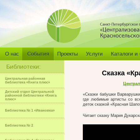
О нас
События
Проекты
Услуги
Каталоги и
Библиотеки:
Сказка «Кр
Центральная районная
библиотека «Книга плюс»
Централ
Детский отдел Центральной
«Сказки бабушки Варварушк
районной библиотеки «Книга
где любимые артисты со вс
плюс»
деток сказкой «Красная Шапо
Библиотека № 1 «Ивановка»
Читает сказку Мария Дукарск
Библиотека № 2