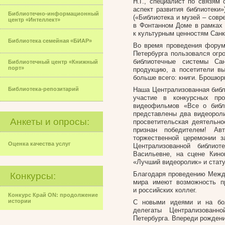
Н.Г., специалист по связям
аспект развития библиотеки»
Библиотечно-информационный
(«Библиотека и музей – сов
центр «Интеллект»
в Фонтанном Доме в рамках 
к культурным ценностям Санк
Библиотека семейная «БИАР»
Во время проведения форум
Петербурга пользовался огр
библиотечные системы Са
Библиотечный центр «Книжный
порт»
продукцию, а посетители вы
больше всего: книги. Брошюр
Библиотека-репозитарий
Наша Централизованная библ
участие в конкурсных пр
видеофильмов «Все о библи
представлены два видеороли
Анкеты и опросы:
просветительская деятельно
признан победителем! Ав
торжественной церемонии 
Оценка качества услуг
Централизованной библио
Васильевне, на сцене Кино
«Лучший видеоролик» и стат
Благодаря проведению Между
Конкурсы:
мира имеют возможность пр
и российских коллег.
Конкурс Край ON: продолжение
истории
С новыми идеями и на бо
делегаты Централизованн
Петербурга. Впереди рождени