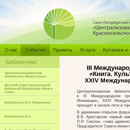
О нас
События
Проекты
Услуги
Каталоги и
Библиотеки:
I
I
I Междунар
«Книга. Кул
Центральная районная
библиотека «Книга плюс»
XXI
V
Междунар
Детский отдел Центральной
районной библиотеки «Книга
Централизованная библио
плюс»
в III Международном про
Инновации», XXIV Междуна
Библиотека № 1 «Ивановка»
проходят в начале лета в го
В церемонии открытия форум
Библиотека № 2
В.В. Аристархов, первый за
О.Н. Смолин, глава админис
Председателя Совета минист