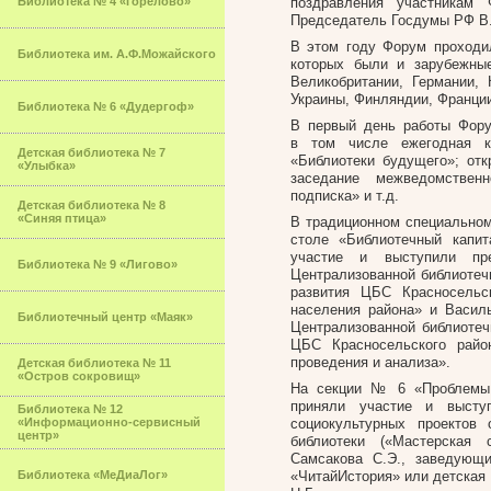
Библиотека № 4 «Горелово»
поздравления участникам
Председатель Госдумы РФ В.
В этом году Форум проходил
Библиотека им. А.Ф.Можайского
которых были и зарубежные
Великобритании, Германии, 
Украины, Финляндии, Франци
Библиотека № 6 «Дудергоф»
В первый день работы Фору
в том числе ежегодная к
Детская библиотека № 7
«Библиотеки будущего»; отк
«Улыбка»
заседание межведомствен
подписка» и т.д.
Детская библиотека № 8
«Синяя птица»
В традиционном специальном
столе «Библиотечный капит
участие и выступили пре
Библиотека № 9 «Лигово»
Централизованной библиотеч
развития ЦБС Красносельс
населения района» и Васил
Библиотечный центр «Маяк»
Централизованной библиоте
ЦБС Красносельского райо
проведения и анализа».
Детская библиотека № 11
«Остров сокровищ»
На секции № 6 «Проблемы 
приняли участие и высту
Библиотека № 12
«Информационно-сервисный
социокультурных проектов 
центр»
библиотеки («Мастерская 
Самсакова С.Э., заведующ
Библиотека «МеДиаЛог»
«ЧитайИстория» или детская 