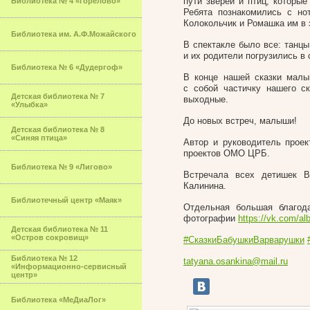
пути зверей и птиц, которы
Библиотека № 4 «Горелово»
Ребята познакомились с но
Колокольчик и Ромашка им в 
Библиотека им. А.Ф.Можайского
В спектакле было все: танцы
и их родители погрузились в
Библиотека № 6 «Дудергоф»
В конце нашей сказки мал
с собой частичку нашего с
Детская библиотека № 7
выходные.
«Улыбка»
До новых встреч, малыши!
Детская библиотека № 8
«Синяя птица»
Автор и руководитель проек
проектов ОМО ЦРБ.
Библиотека № 9 «Лигово»
Встречала всех детишек В
Калинина.
Библиотечный центр «Маяк»
Отдельная большая благод
фотографии
https://vk.com/a
Детская библиотека № 11
«Остров сокровищ»
#СказкиБабушкиВарварушки
Библиотека № 12
tatyana.osankina@mail.ru
«Информационно-сервисный
центр»
Библиотека «МеДиаЛог»