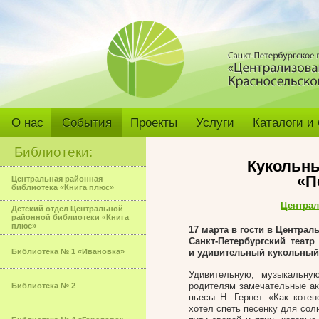
О нас
События
Проекты
Услуги
Каталоги и
Библиотеки:
Кукольны
«П
Центральная районная
библиотека «Книга плюс»
Централ
Детский отдел Центральной
районной библиотеки «Книга
плюс»
17 марта в гости в Центра
Санкт-Петербургский теат
Библиотека № 1 «Ивановка»
и удивительный кукольный 
Удивительную, музыкальн
родителям замечательные ак
Библиотека № 2
пьесы Н. Гернет «Как котен
хотел спеть песенку для сол