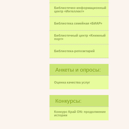
Библиотечно-информационный
центр «Интеллект»
Библиотека семейная «БИАР»
Библиотечный центр «Книжный
порт»
Библиотека-репозитарий
Анкеты и опросы:
Оценка качества услуг
Конкурсы:
Конкурс Край ON: продолжение
истории