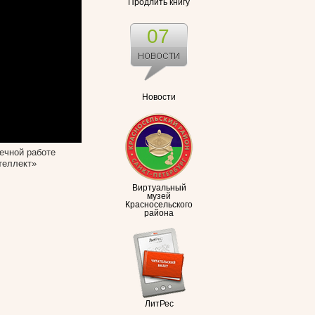
Продлить книгу
07
Новости
ечной работе
теллект»
Виртуальный
музей
Красносельского
района
ЛитРес