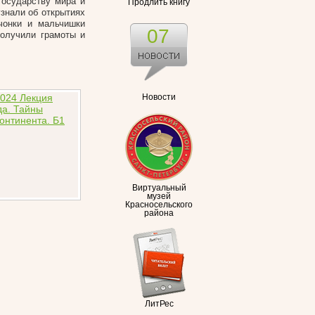
государству мира и
Продлить книгу
знали об открытиях
вчонки и мальчишки
07
получили грамоты и
Новости
Виртуальный
музей
Красносельского
района
ЛитРес