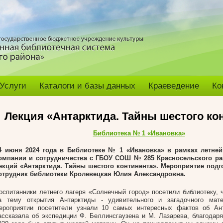
Услуги
Каталоги и базы данных
Краеведение
Ко
Лекция «Антарктида. Тайны шестого ко
Библиотека № 1 «Ивановка»
4 июня 2024 года в Библиотеке № 1 «Ивановка
»
в рамках летней
омпании и сотрудничества с ГБОУ СОШ № 285 Красносельского р
екций «Антарктида. Тайны шестого континента». Мероприятие подг
отрудник библиотеки Кролевецкая Юлия Александровна.
оспитанники летнего лагеря «Солнечный город» посетили библиотеку, 
а тему открытия Антарктиды - удивительного и загадочного мат
ероприятии посетители узнали 10 самых интересных фактов об Ан
ассказала об экспедиции Ф. Беллинсгаузена и М. Лазарева, благодаря