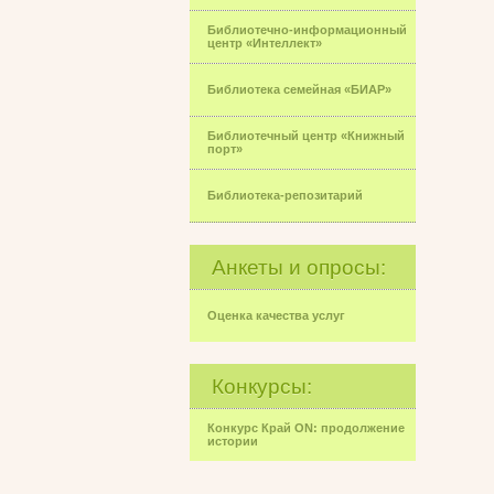
Библиотечно-информационный
центр «Интеллект»
Библиотека семейная «БИАР»
Библиотечный центр «Книжный
порт»
Библиотека-репозитарий
Анкеты и опросы:
Оценка качества услуг
Конкурсы:
Конкурс Край ON: продолжение
истории