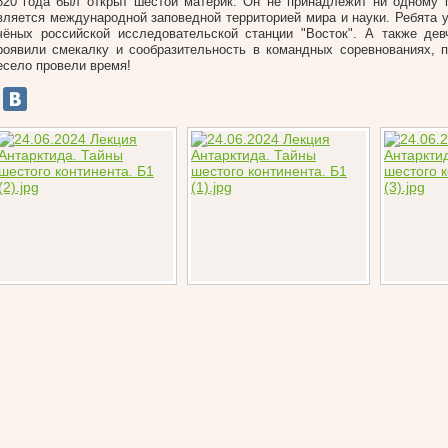
820 года был открыт шестой материк. Он не принадлежит ни одному 
вляется международной заповедной территорией мира и науки. Ребята у
чёных российской исследовательской станции "Восток". А также де
роявили смекалку и сообразительность в командных соревнованиях, 
есело провели время!