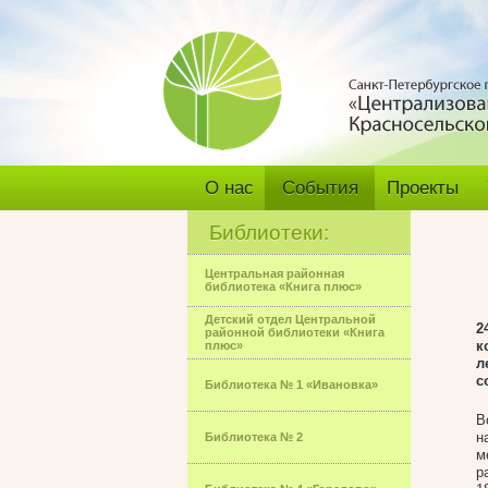
О нас
События
Проекты
Библиотеки:
Центральная районная
библиотека «Книга плюс»
Детский отдел Центральной
2
районной библиотеки «Книга
к
плюс»
л
с
Библиотека № 1 «Ивановка»
В
н
Библиотека № 2
м
р