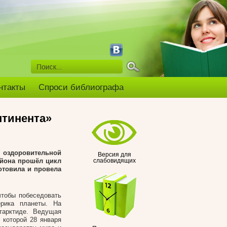
нтакты
Спроси библиографа
нтинента»
 оздоровительной
Версия для
айона прошёл цикл
слабовидящих
отовила и провела
чтобы побеседовать
ерика планеты. На
тарктиде. Ведущая
 которой 28 января