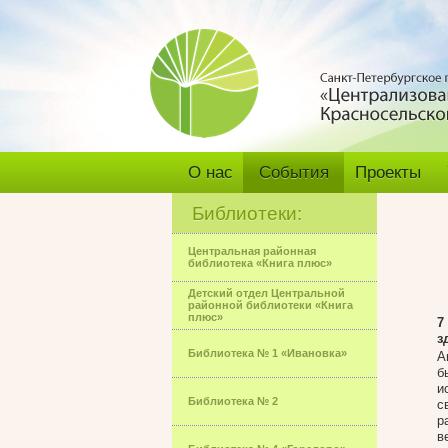
О нас
События
Проекты
Библиотеки:
Центральная районная
библиотека «Книга плюс»
Детский отдел Центральной
районной библиотеки «Книга
плюс»
7
з
Библиотека № 1 «Ивановка»
А
б
и
Библиотека № 2
с
р
в