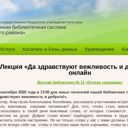
Услуги
Каталоги и базы данных
Краеведение
Ко
Лекция «Да здравствуют вежливость и д
онлайн
Детская библиотека № 11 «Остров сокровищ»
 сентября 2020 года в 13:00 для юных читателей нашей библиотеки
дравствуют вежливость и доброта!».
втор, Анастасия Анатольевна Колобкова, рассказала участниками встреч
ыть вежливым, хорошим человеком? Для того, чтобы стать вежл
спользовать в своей речи вежливые слова, от которых становится 
ветлее на душе. Доброе слово может подбодрить человека в труд
ассеять плохое настроение. Но не только слова у нас с вами должны 
ести всегда себя так, чтобы и поступки наши были хорошими, чтобы за