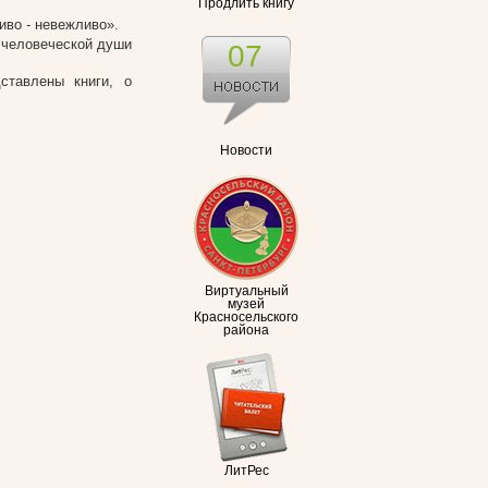
Продлить книгу
иво - невежливо».
к человеческой души
07
ставлены книги, о
Новости
Виртуальный
музей
Красносельского
района
ЛитРес