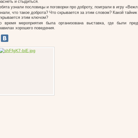
раснеть и стыдиться.
ебята узнали пословицы и поговорки про доброту, поиграли в игру «Вежл
знали, что такое доброта? Что скрывается за этим словом? Какой тайни
ткрывается этим ключом?
о время мероприятия была организована выставка, где были пред
равилах хорошего поведения.