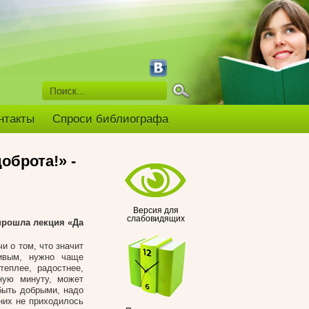
нтакты
Спроси библиографа
оброта!» -
Версия для
слабовидящих
 прошла лекция «Да
и о том, что значит
ивым, нужно чаще
теплее, радостнее,
ную минуту, может
быть добрыми, надо
 них не приходилось