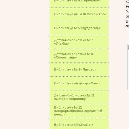
Библиотека № 4 «Горелово»
к
Р
У
Библиотека им. А.Ф.Можайского
о
В
п
Библиотека № 6 «Дудергоф»
Детская библиотека № 7
«Улыбка»
Детская библиотека № 8
«Синяя птица»
Библиотека № 9 «Лигово»
Библиотечный центр «Маяк»
Детская библиотека № 11
«Остров сокровищ»
Библиотека № 12
«Информационно-сервисный
центр»
Библиотека «МеДиаЛог»