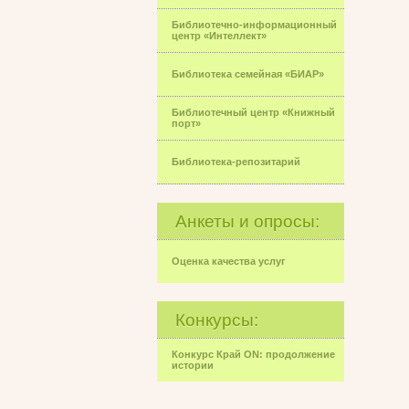
Библиотечно-информационный
центр «Интеллект»
Библиотека семейная «БИАР»
Библиотечный центр «Книжный
порт»
Библиотека-репозитарий
Анкеты и опросы:
Оценка качества услуг
Конкурсы:
Конкурс Край ON: продолжение
истории