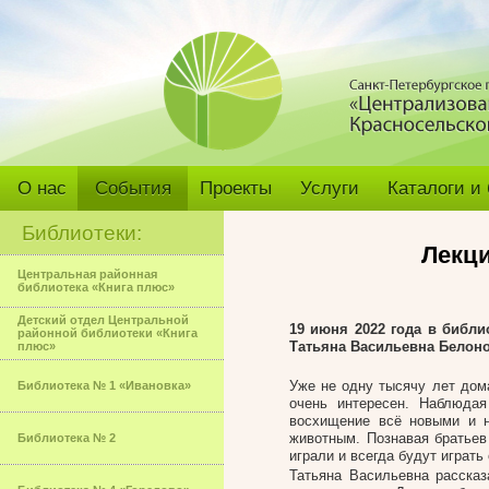
О нас
События
Проекты
Услуги
Каталоги и
Библиотеки:
Лекц
Центральная районная
библиотека «Книга плюс»
Детский отдел Центральной
19 июня 2022 года в библи
районной библиотеки «Книга
Татьяна Васильевна Белон
плюс»
Уже не одну тысячу лет до
Библиотека № 1 «Ивановка»
очень интересен. Наблюдая
восхищение всё новыми и н
животным. Познавая братьев
Библиотека № 2
играли и всегда будут играть
Татьяна Васильевна расска