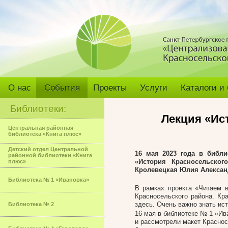
О нас
События
Проекты
Услуги
Каталоги и
Библиотеки:
Лекция «Ис
Центральная районная
библиотека «Книга плюс»
Детский отдел Центральной
16 мая 2023 года в библи
районной библиотеки «Книга
«История Красносельского
плюс»
Кролевецкая Юлия Алексан
Библиотека № 1 «Ивановка»
В рамках проекта «Читаем 
Красносельского района. К
здесь. Очень важно знать ист
Библиотека № 2
16 мая в библиотеке № 1 «Ив
и рассмотрели макет Краснос