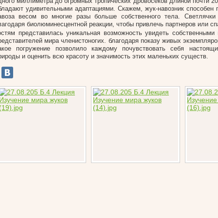
дного миллиметра до огромных тропических дровосеков длиной почти 20
бладают удивительными адаптациями. Скажем, жук-навозник способен 
авоза весом во многие разы больше собственного тела. Светлячки
лагодаря биолюминесцентной реакции, чтобы привлечь партнеров или спа
остям представилась уникальная возможность увидеть собственными
редставителей мира членистоногих. благодаря показу живых экземпляро
акое погружение позволило каждому почувствовать себя настоящ
рироды и оценить всю красоту и значимость этих маленьких существ.