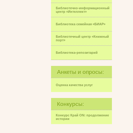
Библиотечно-информационный
центр «Интеллект»
Библиотека семейная «БИАР»
Библиотечный центр «Книжный
порт»
Библиотека-репозитарий
Анкеты и опросы:
Оценка качества услуг
Конкурсы:
Конкурс Край ON: продолжение
истории