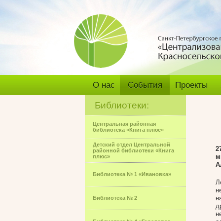
О нас
События
Проекты
Библиотеки:
Центральная районная
библиотека «Книга плюс»
Детский отдел Центральной
2
районной библиотеки «Книга
м
плюс»
А
Библиотека № 1 «Ивановка»
Л
н
н
Библиотека № 2
д
н