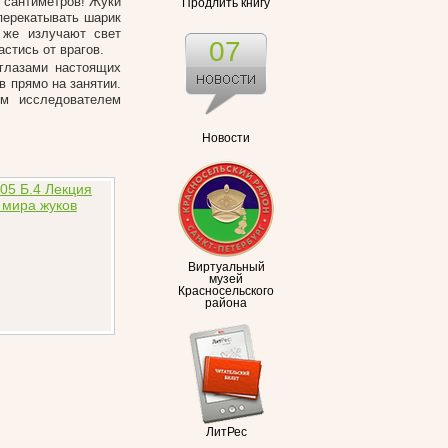
 сантиметров! Жуки
Продлить книгу
перекатывать шарик
 же излучают свет
07
стись от врагов.
 глазами настоящих
в прямо на занятии.
им исследователем
Новости
Виртуальный
музей
Красносельского
района
ЛитРес