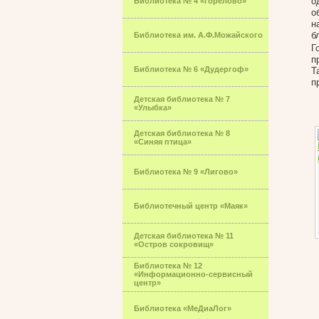
о
Библиотека № 4 «Горелово»
о
н
б
Библиотека им. А.Ф.Можайского
Г
п
Библиотека № 6 «Дудергоф»
Т
п
Детская библиотека № 7
«Улыбка»
Детская библиотека № 8
«Синяя птица»
Библиотека № 9 «Лигово»
Библиотечный центр «Маяк»
Детская библиотека № 11
«Остров сокровищ»
Библиотека № 12
«Информационно-сервисный
центр»
Библиотека «МеДиаЛог»