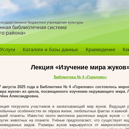
Услуги
Каталоги и базы данных
Краеведение
Ко
Лекция «Изучение мира жуков
Библиотека № 4 «Горелово»
7 августа 2025 года в Библиотеке № 4 «Горелово» состоялось меро
ира жуков» из цикла, посвященного изучению окружающего мира. Л
лёна Александровна.
екция погрузила участников в захватывающий мир жуков. Ведущая р
еобычных особенностях их образа жизни, любопытных фактах и важной 
ашей планеты. Известно около миллиона различных видов жуков — 
ругих животных на планете. Учёные предполагают, что существует е
еизведанных видов. Размеры жуков варьируются от микроскопичес