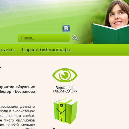
нтакты
Спроси библиографа
»
приятие «Изучение
Версия для
ектор - Беспалова
слабовидящих
ассказала детям о
роли в экосистемах
больше, чем любых
ще много миллионов
ких особей меньше