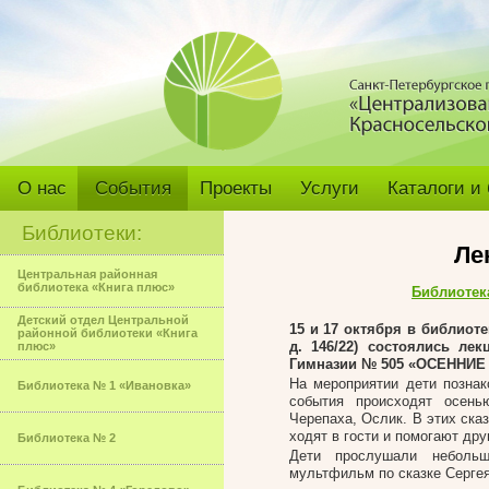
О нас
События
Проекты
Услуги
Каталоги и
Библиотеки:
Ле
Центральная районная
библиотека «Книга плюс»
Библиотек
Детский отдел Центральной
15 и 17 октября
в библиоте
районной библиотеки «Книга
д. 146/22) состоялись л
плюс»
Гимназии № 505 «ОСЕННИЕ
На мероприятии дети познак
Библиотека № 1 «Ивановка»
события происходят осень
Черепаха, Ослик. В этих сказ
ходят в гости и помогают др
Библиотека № 2
Дети прослушали небольш
мультфильм по сказке Сергея