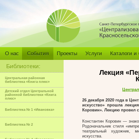
О нас
События
Проекты
Услуги
Каталоги и
Библиотеки:
Лекция «Пе
Центральная районная
библиотека «Книга плюс»
Централ
Детский отдел Центральной
районной библиотеки «Книга
плюс»
26 декабря 2020 года в Це
искусство» прошла лекци
Библиотека № 1 «Ивановка»
Коровин». Лекцию провел с
Константин Коровин — знако
Библиотека № 2
Родоначальник стиля «импре
театральный художник, м
искусства.