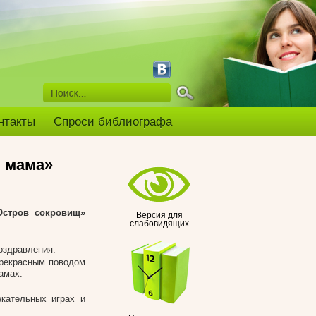
нтакты
Спроси библиографа
я мама»
Остров сокровищ»
Версия для
слабовидящих
оздравления.
прекрасным поводом
амах.
кательных играх и