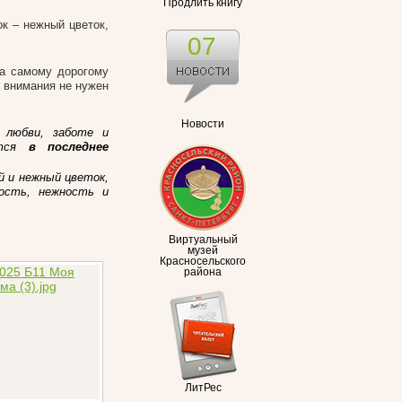
Продлить книгу
к – нежный цветок,
07
ва самому дорогому
и внимания не нужен
Новости
 любви, заботе и
ется
в последнее
 и нежный цветок,
ность, нежность и
Виртуальный
музей
Красносельского
района
ЛитРес