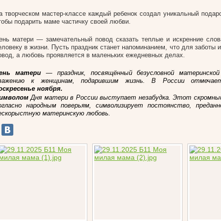
а творческом мастер-классе каждый ребенок создал уникальный подаро
тобы подарить маме частичку своей любви.
ень матери — замечательный повод сказать теплые и искренние сло
еловеку в жизни. Пусть праздник станет напоминанием, что для заботы 
овод, а любовь проявляется в маленьких ежедневных делах.
ень матери
— праздник, посвящённый безусловной материнской
важению к женщинам, подарившим жизнь. В России отмеча
оскресенье ноября.
имволом
Дня матери в России выступает незабудка. Этот скромный
огласно народным поверьям, символизирует постоянство, предан
ескорыстную материнскую любовь.