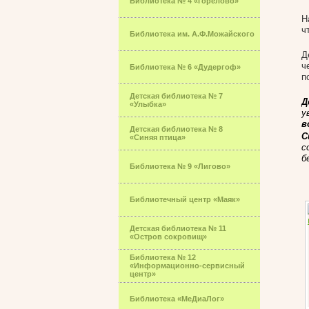
Библиотека № 4 «Горелово»
Н
ч
Библиотека им. А.Ф.Можайского
Д
ч
Библиотека № 6 «Дудергоф»
п
Детская библиотека № 7
Д
«Улыбка»
у
в
Детская библиотека № 8
С
«Синяя птица»
с
б
Библиотека № 9 «Лигово»
Библиотечный центр «Маяк»
Детская библиотека № 11
«Остров сокровищ»
Библиотека № 12
«Информационно-сервисный
центр»
Библиотека «МеДиаЛог»