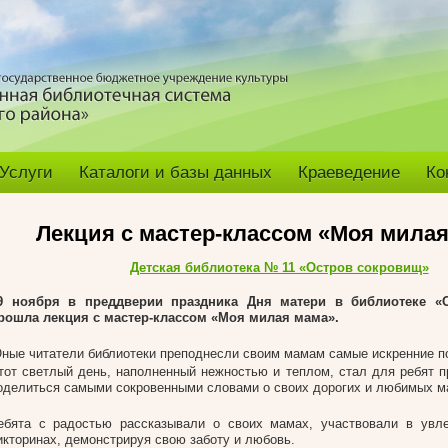
Услуги
Каталоги и базы данных
Краеведение
Ко
Лекция с мастер-классом «Моя мила
Детская библиотека № 11 «Остров сокровищ»
9 ноября в преддверии праздника Дня матери в библиотеке «
рошла лекция с мастер-классом «Моя милая мама».
ные читатели библиотеки преподнесли своим мамам самые искренние п
тот светлый день, наполненный нежностью и теплом, стал для ребят 
оделиться самыми сокровенными словами о своих дорогих и любимых м
ебята с радостью рассказывали о своих мамах, участвовали в увле
икторинах, демонстрируя свою заботу и любовь.