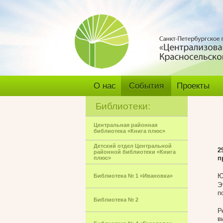
О нас
События
Проекты
Библиотеки:
Центральная районная
библиотека «Книга плюс»
Детский отдел Центральной
2
районной библиотеки «Книга
п
плюс»
Ю
Библиотека № 1 «Ивановка»
Э
п
Библиотека № 2
Р
в