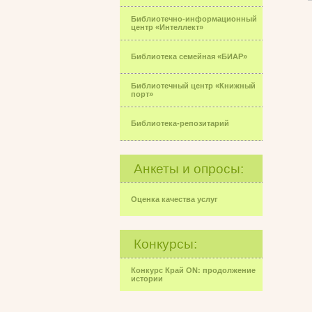
Библиотечно-информационный
центр «Интеллект»
Библиотека семейная «БИАР»
Библиотечный центр «Книжный
порт»
Библиотека-репозитарий
Анкеты и опросы:
Оценка качества услуг
Конкурсы:
Конкурс Край ON: продолжение
истории